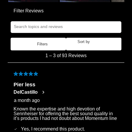
Filter Reviews
Search topics and reviews search region
Sort by
Filters
Most Recent
1
1
–
3 of 93
Reviews
to
3
of
5 out of 5 stars.
93
Pier less
Reviews
DelCastillo
.
a month ago
Known the expertise and high devotion of
Sennheiser for offering the best sound quality in
it’s products I had not doubt about Momentum line
Yes, I recommend this product.