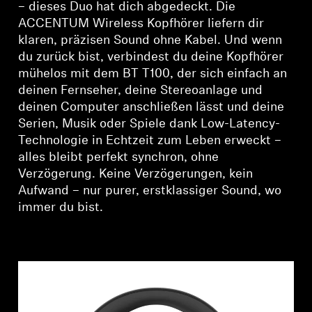
– dieses Duo hat dich abgedeckt. Die
ACCENTUM Wireless Kopfhörer liefern dir
klaren, präzisen Sound ohne Kabel. Und wenn
du zurück bist, verbindest du deine Kopfhörer
mühelos mit dem BT T100, der sich einfach an
deinen Fernseher, deine Stereoanlage und
deinen Computer anschließen lässt und deine
Serien, Musik oder Spiele dank Low-Latency-
Technologie in Echtzeit zum Leben erweckt –
alles bleibt perfekt synchron, ohne
Anmeldung erforderlich
Verzögerung. Keine Verzögerungen, kein
Aufwand – nur purer, erstklassiger Sound, wo
Melden Sie sich bei Ihrem Konto an, um
immer du bist.
Produkte zu Ihrer Wunschliste hinzuzufügen und
Ihre zuvor gespeicherten Artikel anzuzeigen.
Login