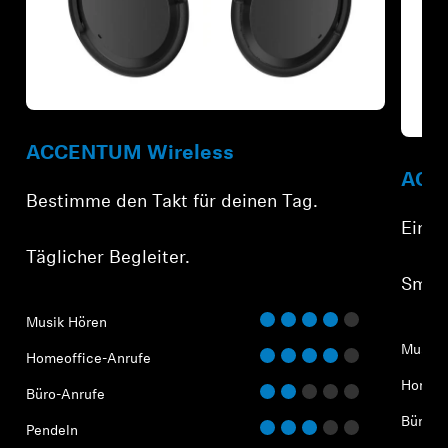
Refurbished
Refur
ACCENTUM Wireless
ACCE
Bestimme den Takt für deinen Tag.
Ein g
Täglicher Begleiter.
Smart
Musik Hören
Musik 
Homeoffice-Anrufe
Homeof
Büro-Anrufe
Büro-A
Pendeln