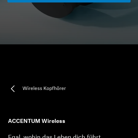
Kopfhörer-Ersatzteile & Zubehör
Hearing
Hearing
TV-Kopfhörer
Ressourcen zum Thema Hören
Wireless Kopfhörer
Original-Hörteile & Zubehör
ACCENTUM Wireless
Soundbars
Egal, wohin das Leben dich führt,