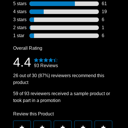
5 stars
stars
61
61 reviews wi
4 stars
stars
19
19 reviews wi
3 stars
stars
6
6 reviews wit
2 stars
stars
1
1 review with
1 star
stars
6
6 reviews wit
Overall Rating
4.4
93 Reviews
26 out of 30 (87%) reviewers recommend this
product
59 of 93 reviewers received a sample product or
took part in a promotion
Review this Product