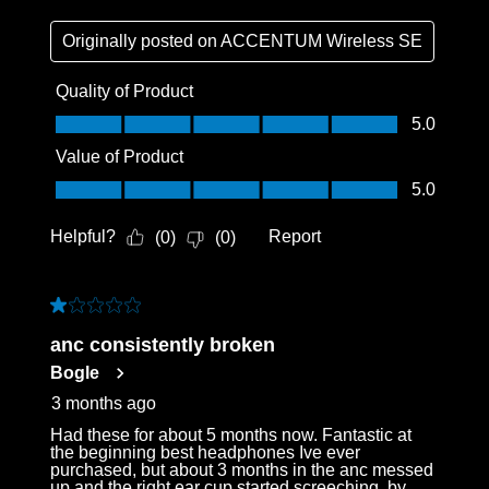
Originally posted on
ACCENTUM Wireless SE
Quality of Product
Quality of Product, 5.0 out of 5
5.0
Value of Product
Value of Product, 5.0 out of 5
5.0
Helpful?
Report
(
0
)
(
0
)
1 out of 5 stars.
anc consistently broken
Bogle
3 months ago
Had these for about 5 months now. Fantastic at
the beginning best headphones Ive ever
purchased, but about 3 months in the anc messed
up and the right ear cup started screeching, by