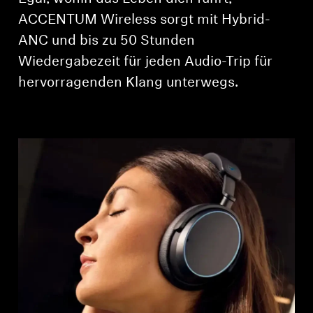
AMBEO Soundbars und Subs
ACCENTUM Wireless sorgt mit Hybrid-
ANC und bis zu 50 Stunden
AMBEO entdecken
Wiedergabezeit für jeden Audio-Trip für
AMBEO Ersatzteile & Zubehör
hervorragenden Klang unterwegs.
Entdecken
Über uns
Innovationen
Soundspace
Support