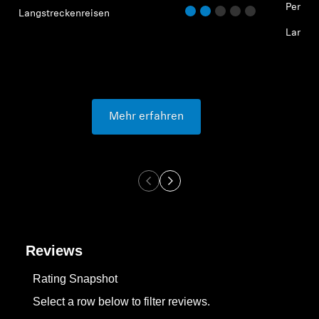
Pendel
Langstreckenreisen
Langst
Mehr erfahren
Reviews
Rating Snapshot
Select a row below to filter reviews.