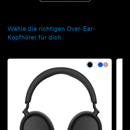
Wähle die richtigen Over-Ear-
Kopfhörer für dich