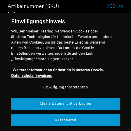
Artikelnummer (SKU)
700174
Schwarz
Einwilligungshinweis
Artikelnummer (SKU)
700175
Wir, Sennheiser Hearing, verwenden Cookies oder
Weiß
ähnliche Technologien für technische Zwecke und andere
Arten von Cookies, um dir das beste Erlebnis während
Tragestil
Stereo-Kopfhörer mit
deines Besuchs zu bieten. Du kannst die Cookie-
Einstellungen verwalten, indem du auf den Link
Kopfbügel
„Einwilligungseinstellungen" klickst.
Mehr anzeigen
Art des Kopfhörers
Over-Ear,
Weitere Informationen findest du in unseren Cookie-
Datenschutzhinweisen.
ohrumschließend
Einwilligungspräferenzen
Lieferumfang
Meine Daten nicht verkaufen
Akzeptieren