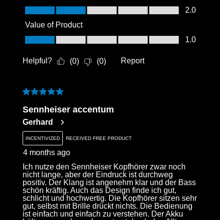
Quality of Product, 2.0 out of 5
2.0
Value of Product
Value of Product, 1.0 out of 5
1.0
Helpful?
Report
(
0
)
(
0
)
5 out of 5 stars.
Sennheiser accentum
Gerhard
INCENTIVIZED
RECEIVED FREE PRODUCT
4 months ago
Ich nutze den Sennheiser Kopfhörer zwar noch
nicht lange, aber der Eindruck ist durchweg
positiv. Der Klang ist angenehm klar und der Bass
schön kräftig. Auch das Design finde ich gut,
schlicht und hochwertig. Die Kopfhörer sitzen sehr
gut, selbst mit Brille drückt nichts. Die Bedienung
ist einfach und einfach zu verstehen. Der Akku