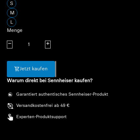
AMBEO Soundbars und Subs
S
M
AMBEO entdecken
L
Menge
AMBEO Ersatzteile & Zubehör
Menge verringern
Menge erhöhen
Entdecken
Jetzt kaufen
Über uns
Warum direkt bei Sennheiser kaufen?
Innovationen
Garantiert authentisches Sennheiser-Produkt
Versandkostenfrei ab 49 €
Soundspace
Experten-Produktsupport
Support