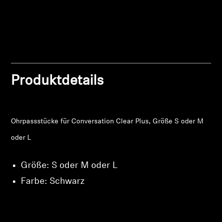
Anmeldung erforderlich
Professionell
Melden Sie sich bei Ihrem Konto an, um
Produkte zu Ihrer Wunschliste hinzuzufügen und
Ihre zuvor gespeicherten Artikel anzuzeigen.
Login
Produktdetails
Ohrpassstücke für Conversation Clear Plus, Größe S oder M
oder L
Größe: S oder M oder L
Farbe: Schwarz