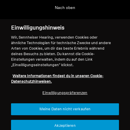
Nach oben
Support
Einwilligungshinweis
Wir, Sennheiser Hearing, verwenden Cookies oder
Impressum
Unser Unternehmen
ähnliche Technologien für technische Zwecke und andere
Arten von Cookies, um dir das beste Erlebnis während
Über uns
deines Besuchs zu bieten. Du kannst die Cookie-
Vertrag widerrufen
Karriere bei Sonova
Einstellungen verwalten, indem du auf den Link
Pressekontakte
„Einwilligungseinstellungen" klickst.
Globale Datenschutzrichtlinie
Newsroom
Allgemeine
Weitere Informationen findest du in unseren Cookie-
Sennheiser Consumer
Geschäftsbedingungen für
Datenschutzhinweisen.
Markenbotschafter
Online-Verkäufe an Verbraucher
Einwilligungspräferenzen
Koordinierte Richtlinie zur
Offenlegung von Schwachstellen
Meine Daten nicht verkaufen
Akzeptieren