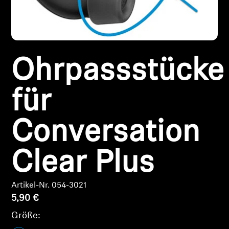
Kopfhörer-Ersatzteile & Zubehör
Hearing
Ohrpassstücke
Hearing
für
TV-Kopfhörer
Conversation
Ressourcen zum Thema Hören
Clear Plus
Original-Hörteile & Zubehör
Artikel-Nr. 054-3021
5,90 €
Soundbars
Größe: