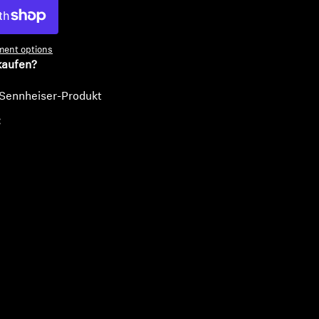
ent options
kaufen?
 Sennheiser-Produkt
€