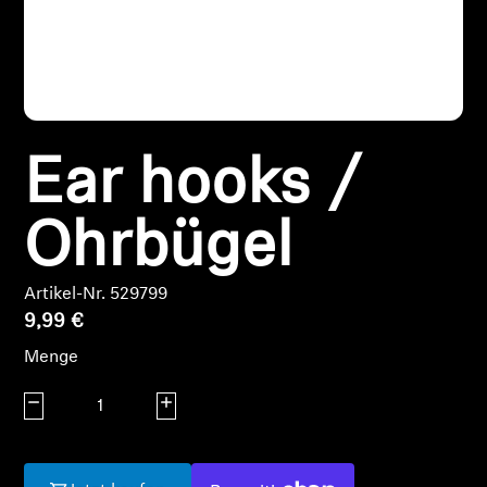
Kopfhörer-Ersatzteile & Zubehör
Hearing
Ear hooks /
Hearing
Ohrbügel
TV-Kopfhörer
Ressourcen zum Thema Hören
Artikel-Nr. 529799
9,99 €
Original-Hörteile & Zubehör
Menge
Menge verringern
Menge erhöhen
Soundbars