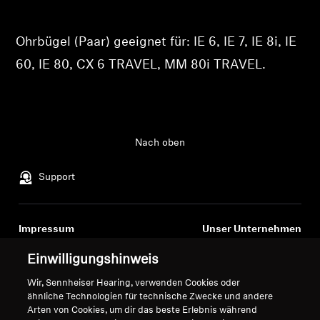
Produkte zu Ihrer Wunschliste hinzuzufügen und
Ihre zuvor gespeicherten Artikel anzuzeigen.
Professionell
Ohrbügel (Paar) geeignet für: IE 6, IE 7, IE 8i, IE
Login
60, IE 80, CX 6 TRAVEL, MM 80i TRAVEL.
Nach oben
Support
Impressum
Unser Unternehmen
Über uns
Einwilligungshinweis
Vertrag widerrufen
Karriere bei Sonova
Wir, Sennheiser Hearing, verwenden Cookies oder
Pressekontakte
Globale Datenschutzrichtlinie
ähnliche Technologien für technische Zwecke und andere
Newsroom
Allgemeine
Arten von Cookies, um dir das beste Erlebnis während
Sennheiser Consumer