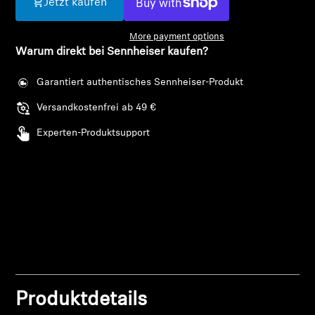
Jetzt kaufen
AMBEO Soundbars und Subs
More payment options
AMBEO entdecken
Warum direkt bei Sennheiser kaufen?
AMBEO Ersatzteile & Zubehör
Garantiert authentisches Sennheiser-Produkt
Versandkostenfrei ab 49 €
Experten-Produktsupport
Entdecken
Über uns
Innovationen
Soundspace
Anmeldung erforderlich
Produktdetails
Melden Sie sich bei Ihrem Konto an, um
Support