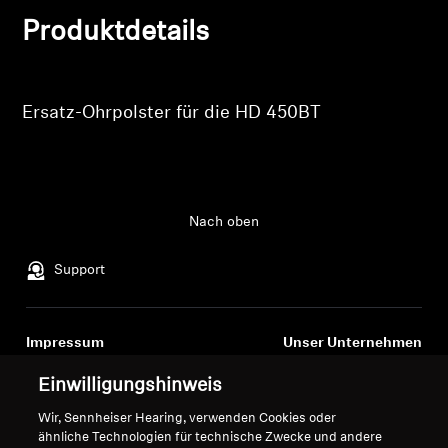
Produkte zu Ihrer Wunschliste hinzuzufügen und
Produktdetails
Ihre zuvor gespeicherten Artikel anzuzeigen.
Professionell
Login
Ersatz-Ohrpolster für die HD 450BT
Nach oben
Support
Impressum
Unser Unternehmen
Über uns
Einwilligungshinweis
Vertrag widerrufen
Karriere bei Sonova
Wir, Sennheiser Hearing, verwenden Cookies oder
Pressekontakte
Globale Datenschutzrichtlinie
ähnliche Technologien für technische Zwecke und andere
Newsroom
Allgemeine