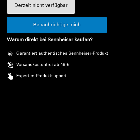
AMBEO Soundbars und Subs
Derzeit nicht verfügbar
AMBEO entdecken
Benachrichtige mich
AMBEO Ersatzteile & Zubehör
Warum direkt bei Sennheiser kaufen?
Garantiert authentisches Sennheiser-Produkt
Entdecken
Versandkostenfrei ab 49 €
Experten-Produktsupport
Über uns
Innovationen
Soundspace
Anmeldung erforderlich
Support
Melden Sie sich bei Ihrem Konto an, um