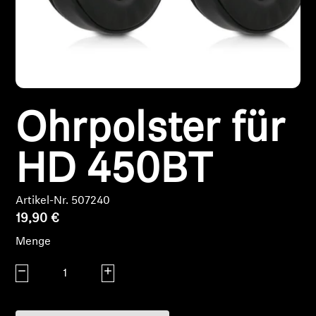
Kopfhörer-Ersatzteile & Zubehör
Hearing
Ohrpolster für
Hearing
TV-Kopfhörer
HD 450BT
Ressourcen zum Thema Hören
Artikel-Nr. 507240
19,90 €
Original-Hörteile & Zubehör
Menge
Menge verringern
Menge erhöhen
Soundbars