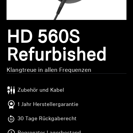
Kopfhörer-Ersatzteile & Zubehör
HD 560S
Hearing
Hearing
Refurbished
TV-Kopfhörer
Klangtreue in allen Frequenzen
Ressourcen zum Thema Hören
Zubehör und Kabel
Original-Hörteile & Zubehör
1 Jahr Herstellergarantie
30 Tage Rückgaberecht
Soundbars