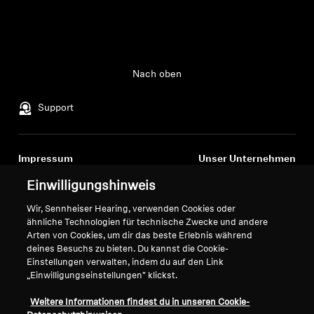
Nach oben
Support
Impressum
Unser Unternehmen
Über uns
Einwilligungshinweis
Vertrag widerrufen
Karriere bei Sonova
Wir, Sennheiser Hearing, verwenden Cookies oder
Pressekontakte
Globale Datenschutzrichtlinie
ähnliche Technologien für technische Zwecke und andere
Newsroom
Allgemeine
Arten von Cookies, um dir das beste Erlebnis während
Sennheiser Consumer
Geschäftsbedingungen für
deines Besuchs zu bieten. Du kannst die Cookie-
Einstellungen verwalten, indem du auf den Link
Markenbotschafter
Online-Verkäufe an Verbraucher
„Einwilligungseinstellungen" klickst.
Koordinierte Richtlinie zur
Offenlegung von Schwachstellen
Weitere Informationen findest du in unseren Cookie-