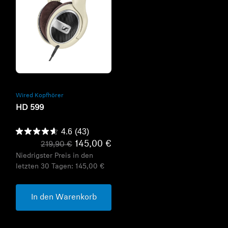
Refurbished
Wired Kopfhörer
HD 599
4.6
(43)
145,00 €
219,90 €
Niedrigster Preis in den
letzten 30 Tagen:
145,00 €
In den Warenkorb