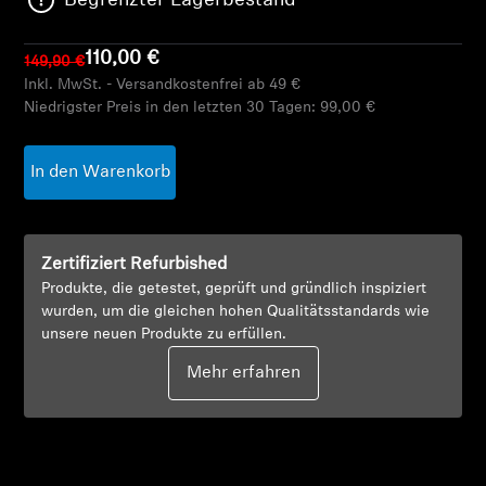
Begrenzter Lagerbestand
AMBEO Soundbars und Subs
110,00 €
149,90 €
AMBEO entdecken
Inkl. MwSt. - Versandkostenfrei ab 49 €
Niedrigster Preis in den letzten 30 Tagen:
99,00 €
AMBEO Ersatzteile & Zubehör
In den Warenkorb
Entdecken
Zertifiziert Refurbished
Über uns
Produkte, die getestet, geprüft und gründlich inspiziert
wurden, um die gleichen hohen Qualitätsstandards wie
Innovationen
unsere neuen Produkte zu erfüllen.
Mehr erfahren
Soundspace
Support