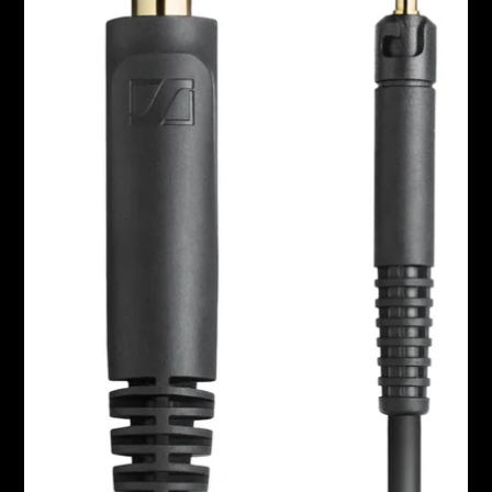
Kopfhörer-Ersatzteile & Zubehör
Hearing
Hearing
TV-Kopfhörer
Ressourcen zum Thema Hören
Original-Hörteile & Zubehör
Soundbars