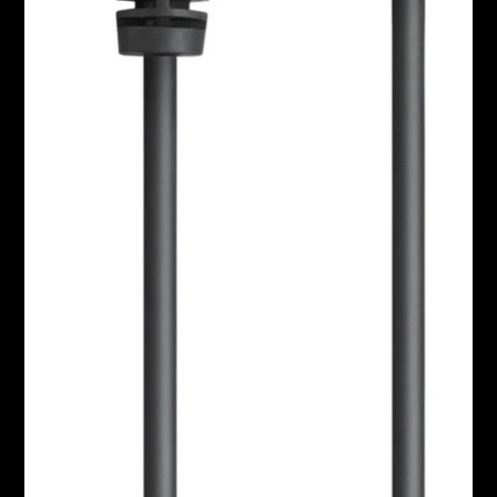
AMBEO Soundbars und Subs
AMBEO entdecken
AMBEO Ersatzteile & Zubehör
Entdecken
Über uns
Innovationen
Soundspace
Support