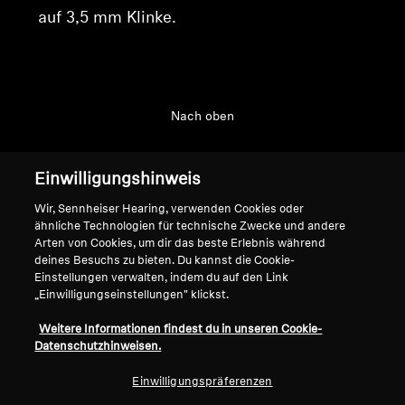
auf 3,5 mm Klinke.
Nach oben
Support
Einwilligungshinweis
Wir, Sennheiser Hearing, verwenden Cookies oder
Impressum
Unser Unternehmen
ähnliche Technologien für technische Zwecke und andere
Arten von Cookies, um dir das beste Erlebnis während
Über uns
deines Besuchs zu bieten. Du kannst die Cookie-
Vertrag widerrufen
Karriere bei Sonova
Einstellungen verwalten, indem du auf den Link
Pressekontakte
„Einwilligungseinstellungen" klickst.
Globale Datenschutzrichtlinie
Newsroom
Allgemeine
Weitere Informationen findest du in unseren Cookie-
Sennheiser Consumer
Geschäftsbedingungen für
Datenschutzhinweisen.
Markenbotschafter
Online-Verkäufe an Verbraucher
Einwilligungspräferenzen
Koordinierte Richtlinie zur