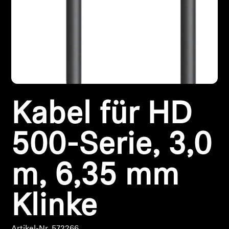
Kabel für HD
500-Serie, 3,0
Anmeldung erforderlich
m, 6,35 mm
Melden Sie sich bei Ihrem Konto an, um
Produkte zu Ihrer Wunschliste hinzuzufügen und
Klinke
Ihre zuvor gespeicherten Artikel anzuzeigen.
Login
Artikel-Nr. 572266