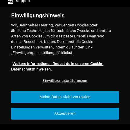
Support
Einwilligungshinweis
Impressum
Unser Unternehmen
Wir, Sennheiser Hearing, verwenden Cookies oder
Über uns
ähnliche Technologien für technische Zwecke und andere
Vertrag widerrufen
Arten von Cookies, um dir das beste Erlebnis während
Karriere bei Sonova
deines Besuchs zu bieten. Du kannst die Cookie-
Pressekontakte
Globale Datenschutzrichtlinie
Einstellungen verwalten, indem du auf den Link
Newsroom
Allgemeine
„Einwilligungseinstellungen" klickst.
Sennheiser Consumer
Geschäftsbedingungen für
Weitere Informationen findest du in unseren Cookie-
Markenbotschafter
Online-Verkäufe an Verbraucher
Datenschutzhinweisen.
Koordinierte Richtlinie zur
Offenlegung von Schwachstellen
Einwilligungspräferenzen
Meine Daten nicht verkaufen
Impressum
Cookie-Einstellungen
Akzeptieren
Erklärung zur digitalen Barrierefreiheit
© 2026 Sonova Consumer Hearing GmbH