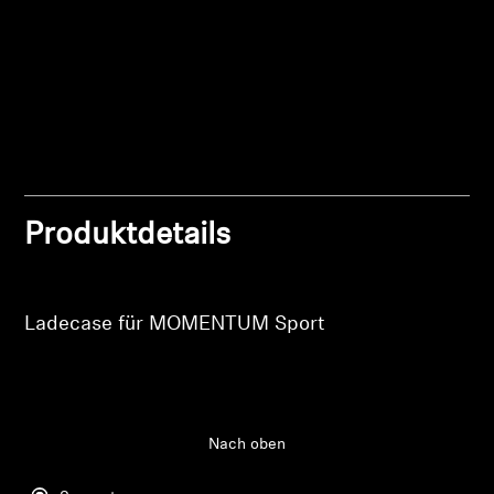
Anmeldung erforderlich
Professionell
Melden Sie sich bei Ihrem Konto an, um
Produkte zu Ihrer Wunschliste hinzuzufügen und
Ihre zuvor gespeicherten Artikel anzuzeigen.
Login
Produktdetails
Ladecase für MOMENTUM Sport
Nach oben