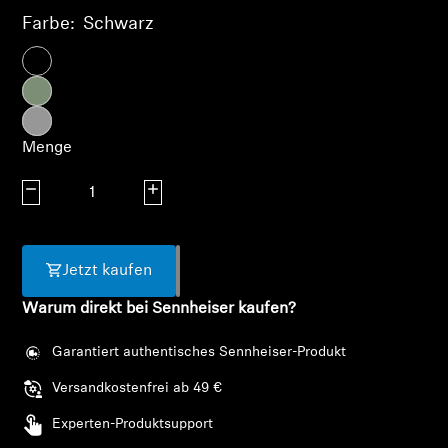
AMBEO Soundbars und Subs
Farbe:
Schwarz
AMBEO entdecken
AMBEO Ersatzteile & Zubehör
Menge
Menge verringern
Menge erhöhen
Entdecken
Über uns
Jetzt kaufen
Innovationen
Warum direkt bei Sennheiser kaufen?
Soundspace
Garantiert authentisches Sennheiser-Produkt
Versandkostenfrei ab 49 €
Experten-Produktsupport
Support