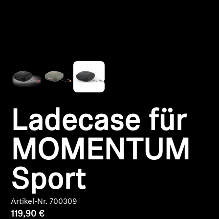
Kopfhörer-Ersatzteile & Zubehör
Hearing
Hearing
TV-Kopfhörer
Ladecase für
Ressourcen zum Thema Hören
MOMENTUM
Original-Hörteile & Zubehör
Sport
Soundbars
Artikel-Nr. 700309
119,90 €