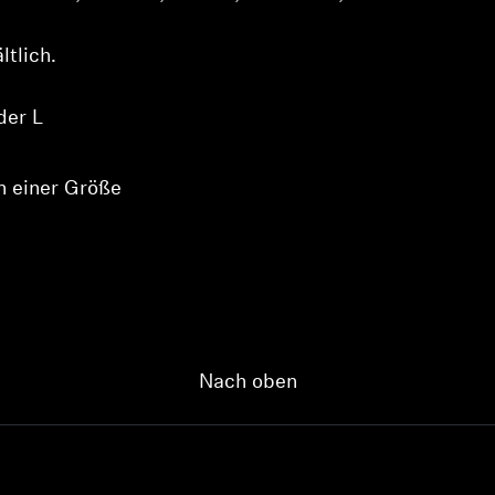
Artikel anzuzeigen.
tlich.
Login
der L
n einer Größe
Nach oben