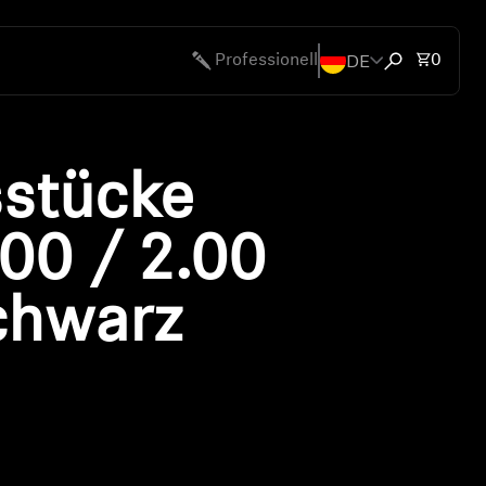
DE
Artike
Professionell
0
Suchfenster 
en
stücke
bote
.00 / 2.00
schwarz