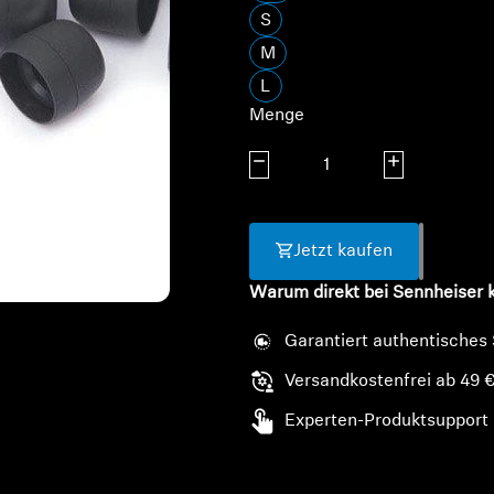
S
M
L
Menge
Menge verringern
Menge erhöhe
Jetzt kaufen
Warum direkt bei Sennheiser 
Garantiert authentisches
Versandkostenfrei ab 49 
Experten-Produktsupport