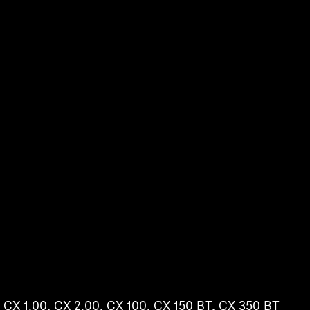
Anmeldung erforderlich
Melden Sie sich bei Ihrem Konto an, um Produkte zu Ihrer
Wunschliste hinzuzufügen und Ihre zuvor gespeicherten
r CX 1.00, CX 2.00, CX 100, CX 150 BT, CX 350 BT