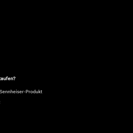
n
kaufen?
 Sennheiser-Produkt
€