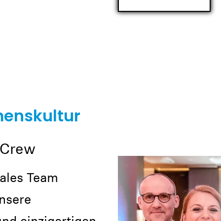
enskultur
 Crew
nales Team
unsere