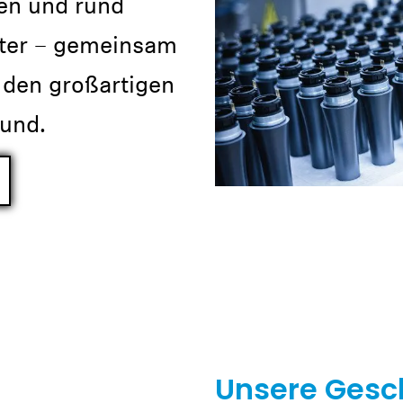
en und rund
iter – gemeinsam
 den großartigen
und.
Anmeldung erforderlich
Melden Sie sich bei Ihrem Konto an, um Produkte zu Ihrer
Wunschliste hinzuzufügen und Ihre zuvor gespeicherten
Artikel anzuzeigen.
Login
Unsere Gesc