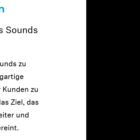
n
es Sounds
ounds zu
gartige
r Kunden zu
as Ziel, das
eiter und
reint.