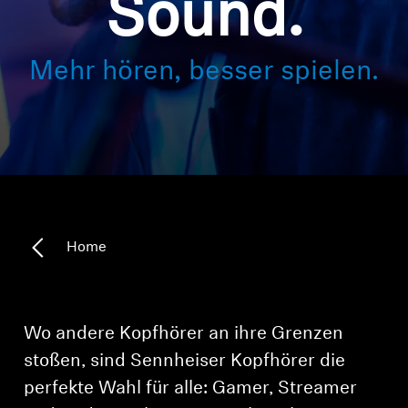
Sound.
Kopfhörer-Ersatzteile & Zubehör
Mehr hören, besser spielen.
Hearing
Hearing
TV-Kopfhörer
Ressourcen zum Thema Hören
Home
Original-Hörteile & Zubehör
Wo andere Kopfhörer an ihre Grenzen
stoßen, sind Sennheiser Kopfhörer die
Soundbars
perfekte Wahl für alle: Gamer, Streamer