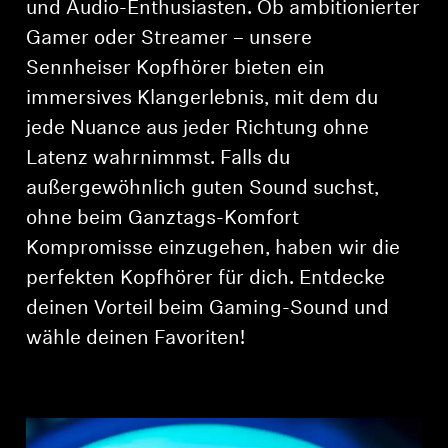
und Audio-Enthusiasten. Ob ambitionierter
AMBEO Soundbars und Subs
Gamer oder Streamer – unsere
AMBEO entdecken
Sennheiser Kopfhörer bieten ein
immersives Klangerlebnis, mit dem du
AMBEO Ersatzteile & Zubehör
jede Nuance aus jeder Richtung ohne
Latenz wahrnimmst. Falls du
außergewöhnlich guten Sound suchst,
Entdecken
ohne beim Ganztags-Komfort
Über uns
Kompromisse einzugehen, haben wir die
perfekten Kopfhörer für dich. Entdecke
Innovationen
deinen Vorteil beim Gaming-Sound und
wähle deinen Favoriten!
Soundspace
Support