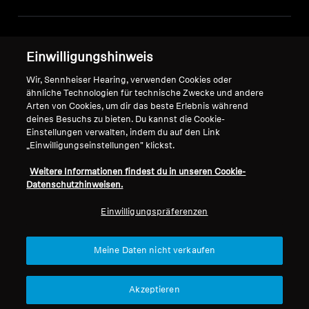
Impressum
Unser Unternehmen
Einwilligungshinweis
Über uns
Vertrag widerrufen
Karriere bei Sonova
Wir, Sennheiser Hearing, verwenden Cookies oder
Pressekontakte
ähnliche Technologien für technische Zwecke und andere
Globale Datenschutzrichtlinie
Arten von Cookies, um dir das beste Erlebnis während
Newsroom
Allgemeine
deines Besuchs zu bieten. Du kannst die Cookie-
Sennheiser Consumer
Geschäftsbedingungen für
Einstellungen verwalten, indem du auf den Link
Markenbotschafter
Online-Verkäufe an Verbraucher
„Einwilligungseinstellungen" klickst.
Koordinierte Richtlinie zur
Weitere Informationen findest du in unseren Cookie-
Offenlegung von Schwachstellen
Datenschutzhinweisen.
Einwilligungspräferenzen
Meine Daten nicht verkaufen
Impressum
Cookie-Einstellungen
Erklärung zur digitalen Barrierefreiheit
Akzeptieren
© 2026 Sonova Consumer Hearing GmbH