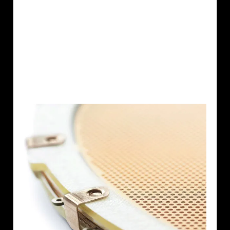
erfüllen: Die Zukunft von
Audio zu gestalten und
einzigartige Klangerlebnisse
für unsere Kunden zu
schaffen.