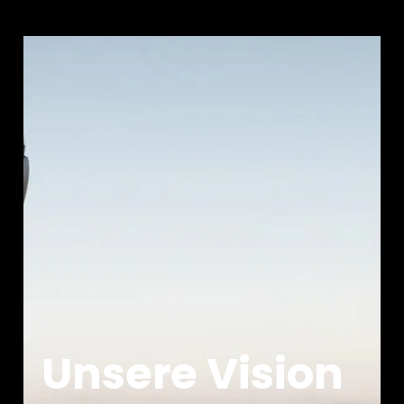
Kopfhörer-Ersatzteile & Zubehör
Hearing
Hearing
TV-Kopfhörer
Ressourcen zum Thema Hören
Original-Hörteile & Zubehör
Unsere Vision
Soundbars