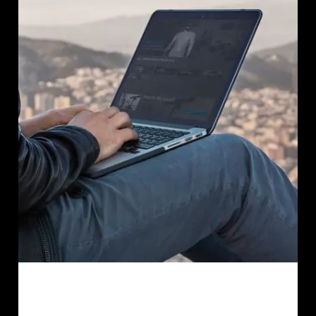
AMBEO Soundbars und Subs
AMBEO entdecken
AMBEO Ersatzteile & Zubehör
Entdecken
Über uns
Innovationen
Soundspace
Support