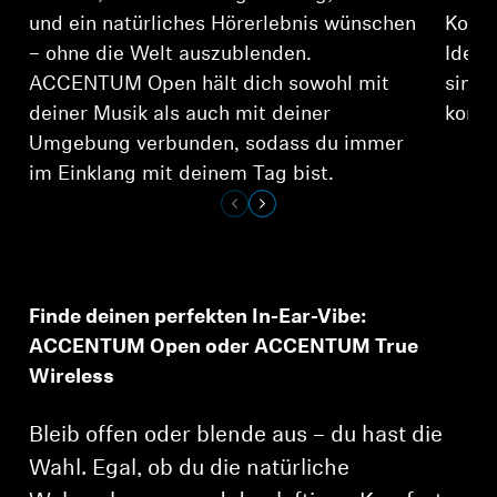
und ein natürliches Hörerlebnis wünschen
Komfo
– ohne die Welt auszublenden.
Ideal
ACCENTUM Open hält dich sowohl mit
sind 
deiner Musik als auch mit deiner
komfo
Umgebung verbunden, sodass du immer
im Einklang mit deinem Tag bist.
Finde deinen perfekten In-Ear-Vibe:
ACCENTUM Open oder ACCENTUM True
Wireless
Anmeldung erforderlich
Bleib offen oder blende aus – du hast die
Melden Sie sich bei Ihrem Konto an, um Produkte zu
Ihrer Wunschliste hinzuzufügen und Ihre zuvor
Wahl. Egal, ob du die natürliche
gespeicherten Artikel anzuzeigen.