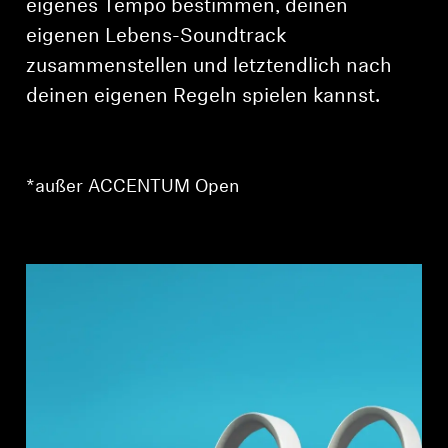
eigenes Tempo bestimmen, deinen
AMBEO Soundbars und Subs
eigenen Lebens-Soundtrack
AMBEO entdecken
zusammenstellen und letztendlich nach
deinen eigenen Regeln spielen kannst.
AMBEO Ersatzteile & Zubehör
*außer ACCENTUM Open
Entdecken
Über uns
Innovationen
Soundspace
Support