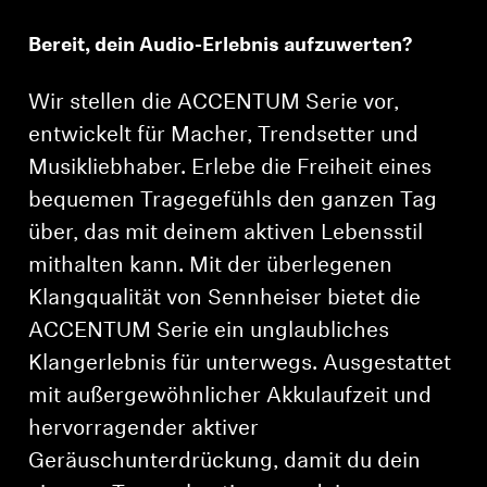
Kopfhörer-Ersatzteile & Zubehör
Bereit, dein Audio-Erlebnis aufzuwerten?
Wir stellen die ACCENTUM Serie vor,
Hearing
entwickelt für Macher, Trendsetter und
Musikliebhaber. Erlebe die Freiheit eines
Hearing
bequemen Tragegefühls den ganzen Tag
über, das mit deinem aktiven Lebensstil
TV-Kopfhörer
mithalten kann. Mit der überlegenen
Ressourcen zum Thema Hören
Klangqualität von Sennheiser bietet die
ACCENTUM Serie ein unglaubliches
Original-Hörteile & Zubehör
Klangerlebnis für unterwegs. Ausgestattet
mit außergewöhnlicher Akkulaufzeit und
hervorragender aktiver
Soundbars
Geräuschunterdrückung, damit du dein