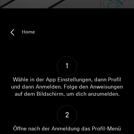
Kopfhörer-Ersatzteile & Zubehör
Home
Hearing
Hearing
1
TV-Kopfhörer
Wähle in der App Einstellungen, dann Profil
Ressourcen zum Thema Hören
und dann Anmelden. Folge den Anweisungen
auf dem Bildschirm, um dich anzumelden.
Original-Hörteile & Zubehör
2
Soundbars
Öffne nach der Anmeldung das Profil-Menü