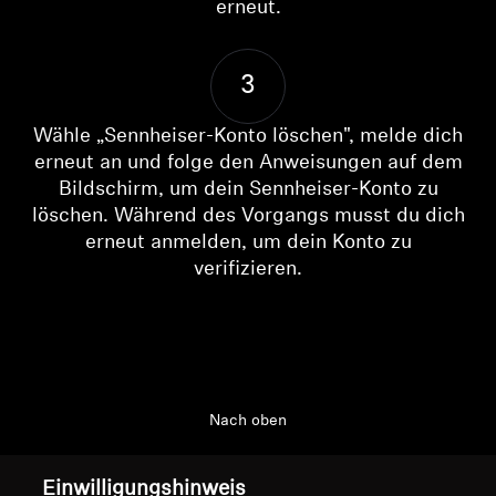
erneut.
AMBEO Soundbars und Subs
AMBEO entdecken
3
AMBEO Ersatzteile & Zubehör
Wähle „Sennheiser-Konto löschen", melde dich
erneut an und folge den Anweisungen auf dem
Bildschirm, um dein Sennheiser-Konto zu
löschen. Während des Vorgangs musst du dich
Entdecken
Anmeldung erforderlich
erneut anmelden, um dein Konto zu
Melden Sie sich bei Ihrem Konto an, um
verifizieren.
Über uns
Produkte zu Ihrer Wunschliste hinzuzufügen und
Ihre zuvor gespeicherten Artikel anzuzeigen.
Innovationen
Login
Soundspace
Nach oben
Support
Support
Einwilligungshinweis