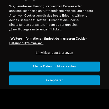
Wir, Sennheiser Hearing, verwenden Cookies oder
Professionell
ähnliche Technologien für technische Zwecke und andere
Impressum
Unser Unternehmen
Arten von Cookies, um dir das beste Erlebnis während
Über uns
deines Besuchs zu bieten. Du kannst die Cookie-
Vertrag widerrufen
Einstellungen verwalten, indem du auf den Link
Karriere bei Sonova
„Einwilligungseinstellungen" klickst.
Pressekontakte
Globale Datenschutzrichtlinie
Newsroom
Allgemeine
Weitere Informationen findest du in unseren Cookie-
Sennheiser Consumer
Datenschutzhinweisen.
Geschäftsbedingungen für
Markenbotschafter
Online-Verkäufe an Verbraucher
Einwilligungspräferenzen
Koordinierte Richtlinie zur
Offenlegung von Schwachstellen
Meine Daten nicht verkaufen
Akzeptieren
Impressum
Cookie-Einstellungen
Erklärung zur digitalen Barrierefreiheit
© 2026 Sonova Consumer Hearing GmbH