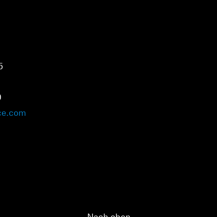
Anmeldung erforderlich
Melden Sie sich bei Ihrem Konto an, um Produkte zu Ihrer
Wunschliste hinzuzufügen und Ihre zuvor gespeicherten
Artikel anzuzeigen.
Login
5
0
ce.com