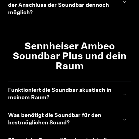
AMBEO Soundbars und Subs
der Anschluss der Soundbar dennoch
möglich?
AMBEO entdecken
AMBEO Ersatzteile & Zubehör
Sennheiser Ambeo
Soundbar Plus und dein
Entdecken
Raum
Über uns
Funktioniert die Soundbar akustisch in
Innovationen
meinem Raum?
Soundspace
Was benötigt die Soundbar für den
bestmöglichen Sound?
Support