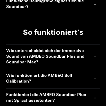
Für welche Raumgröße eignet sich die
Soundbar?
Professionell
So funktioniert's
Wie unterscheidet sich der immersive
Sound von AMBEO Soundbar Plus und
Anmeldung erforderlich
Soundbar Max?
Melden Sie sich bei Ihrem Konto an, um
Produkte zu Ihrer Wunschliste hinzuzufügen und
Wie funktioniert die AMBEO Self
Ihre zuvor gespeicherten Artikel anzuzeigen.
Calibration?
Login
Funktioniert die AMBEO Soundbar Plus
mit Sprachassistenten?