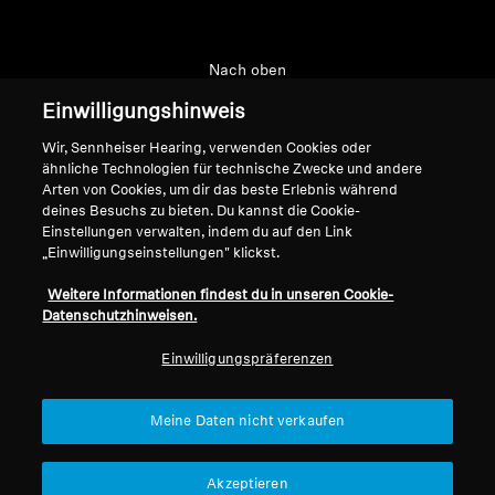
Nach oben
Einwilligungshinweis
Support
Wir, Sennheiser Hearing, verwenden Cookies oder
ähnliche Technologien für technische Zwecke und andere
Arten von Cookies, um dir das beste Erlebnis während
Impressum
Unser Unternehmen
deines Besuchs zu bieten. Du kannst die Cookie-
Einstellungen verwalten, indem du auf den Link
Über uns
„Einwilligungseinstellungen" klickst.
Vertrag widerrufen
Karriere bei Sonova
Pressekontakte
Globale Datenschutzrichtlinie
Weitere Informationen findest du in unseren Cookie-
Newsroom
Datenschutzhinweisen.
Allgemeine
Sennheiser Consumer
Geschäftsbedingungen für
Einwilligungspräferenzen
Markenbotschafter
Online-Verkäufe an Verbraucher
Koordinierte Richtlinie zur
Meine Daten nicht verkaufen
Offenlegung von Schwachstellen
Akzeptieren