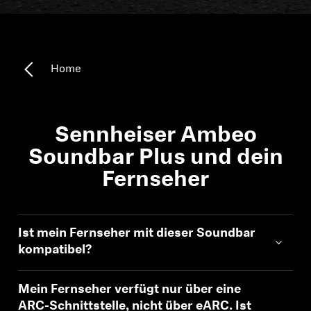
Kopfhörer-Ersatzteile & Zubehör
Home
Hearing
Hearing
Sennheiser Ambeo
TV-Kopfhörer
Soundbar Plus und dein
Fernseher
Ressourcen zum Thema Hören
Original-Hörteile & Zubehör
Ist mein Fernseher mit dieser Soundbar
kompatibel?
Soundbars
Mein Fernseher verfügt nur über eine
ARC-Schnittstelle, nicht über eARC. Ist