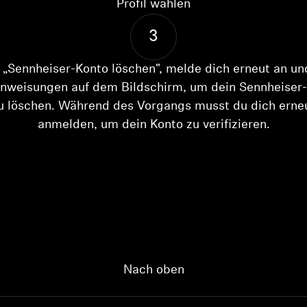
Profil wählen
3
„Sennheiser-Konto löschen", melde dich erneut an un
nweisungen auf dem Bildschirm, um dein Sennheiser
u löschen. Während des Vorgangs musst du dich erne
Anmeldung erforderlich
anmelden, um dein Konto zu verifizieren.
Melden Sie sich bei Ihrem Konto an, um Produkte zu Ihrer
Wunschliste hinzuzufügen und Ihre zuvor gespeicherten
Artikel anzuzeigen.
Login
Nach oben