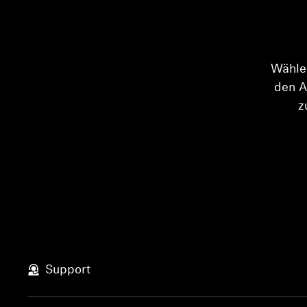
Wähle 
den A
z
Support