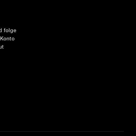
d folge
-Konto
ut