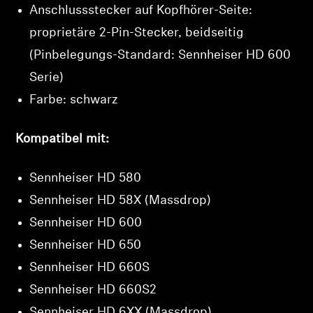
Anmeldung erforderlich
Anschlussstecker auf Kopfhörer-Seite:
Melden Sie sich bei Ihrem Konto an, um
proprietäre 2-Pin-Stecker, beidseitig
Produkte zu Ihrer Wunschliste hinzuzufügen und
(Pinbelegungs-Standard: Sennheiser HD 600
Ihre zuvor gespeicherten Artikel anzuzeigen.
Serie)
Login
Farbe: schwarz
Kompatibel mit:
Sennheiser HD 580
Sennheiser HD 58X (Massdrop)
Sennheiser HD 600
Sennheiser HD 650
Sennheiser HD 660S
Sennheiser HD 660S2
Sennheiser HD 6XX (Massdrop)