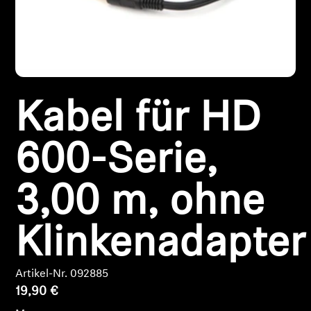
Kopfhörer-Ersatzteile & Zubehör
Hearing
Kabel für HD
Hearing
600-Serie,
TV-Kopfhörer
Ressourcen zum Thema Hören
3,00 m, ohne
Original-Hörteile & Zubehör
Klinkenadapter
Artikel-Nr. 092885
Soundbars
19,90 €