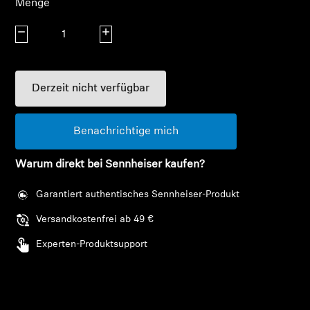
Menge
AMBEO Soundbars und Subs
Menge verringern
Menge erhöhen
AMBEO entdecken
AMBEO Ersatzteile & Zubehör
Derzeit nicht verfügbar
Benachrichtige mich
Entdecken
Warum direkt bei Sennheiser kaufen?
Über uns
Garantiert authentisches Sennheiser-Produkt
Innovationen
Versandkostenfrei ab 49 €
Soundspace
Experten-Produktsupport
Support