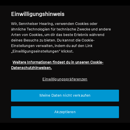
Support
Einwilligungshinweis
Wir, Sennheiser Hearing, verwenden Cookies oder
Impressum
Unser Unternehmen
ähnliche Technologien für technische Zwecke und andere
Arten von Cookies, um dir das beste Erlebnis während
Über uns
deines Besuchs zu bieten. Du kannst die Cookie-
Vertrag widerrufen
Career at Sonova
Einstellungen verwalten, indem du auf den Link
Pressekontakte
„Einwilligungseinstellungen" klickst.
Globale Datenschutzrichtlinie
Newsroom
Allgemeine
Weitere Informationen findest du in unseren Cookie-
Sennheiser Consumer
Geschäftsbedingungen für
Datenschutzhinweisen.
Markenbotschafter
Online-Verkäufe an Verbraucher
Einwilligungspräferenzen
Koordinierte Richtlinie zur
Offenlegung von Schwachstellen
Meine Daten nicht verkaufen
Akzeptieren
Impressum
Cookie-Einstellungen
Erklärung zur digitalen Barrierefreiheit