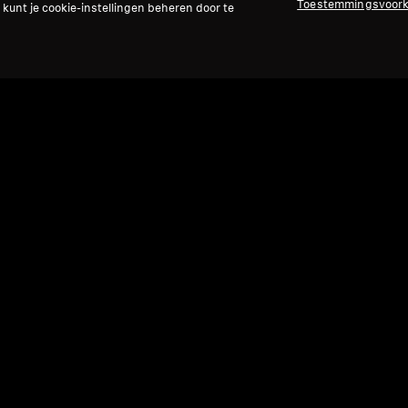
Toestemmingsvoor
 kunt je cookie-instellingen beheren door te
Refurbished
Ref
Reserveonderdelen en accessoires
Reser
Earbuds voor ACCENTUM True Wireless
Sil
MOM
90 €
119,90 €