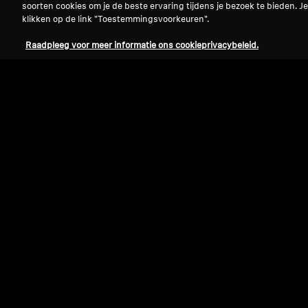
soorten cookies om je de beste ervaring tijdens je bezoek te bieden. Je
klikken op de link "Toestemmingsvoorkeuren".
Raadpleeg voor meer informatie ons cookieprivacybeleid.
Refurbished
Reserveonderdelen en accessoires
Siliconen oordopjes, zwart, 5 paar
9,