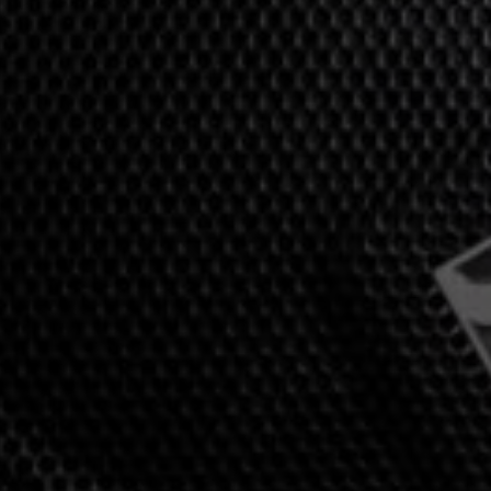
Inloggen vereist
Meld u aan bij uw account om producten aan uw verlanglijst
toe te voegen en uw eerder opgeslagen artikelen te bekijken.
Login