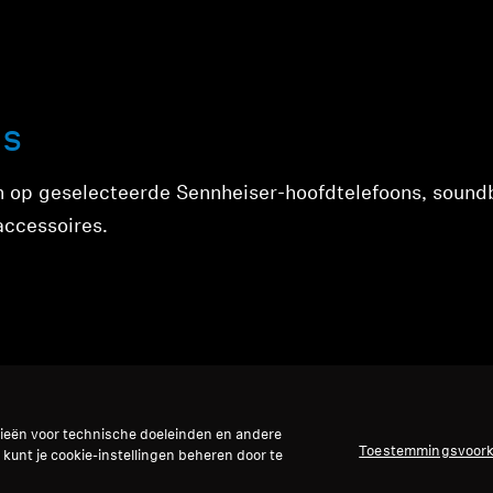
es
en op geselecteerde Sennheiser-hoofdtelefoons, soundb
accessoires.
gieën voor technische doeleinden en andere
ectie
Toestemmingsvoor
 kunt je cookie-instellingen beheren door te