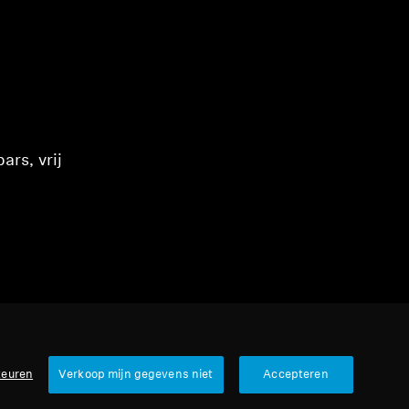
ars, vrij
keuren
Verkoop mijn gegevens niet
Accepteren