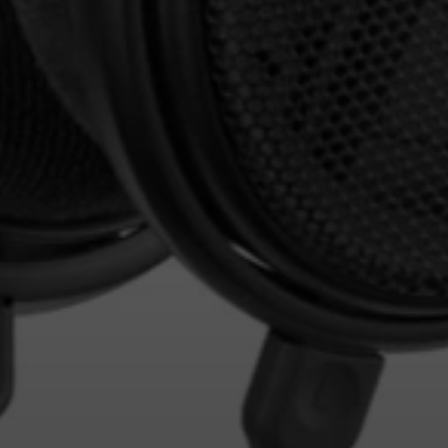
Inloggen vereist
Meld u aan bij uw account om producten aan uw verlanglijst
toe te voegen en uw eerder opgeslagen artikelen te bekijken.
Login