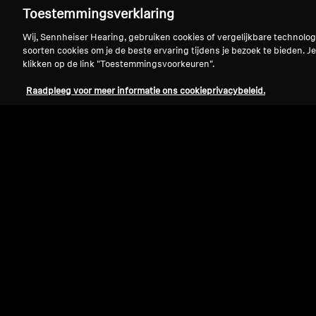
Toestemmingsverklaring
Wij, Sennheiser Hearing, gebruiken cookies of vergelijkbare technolo
soorten cookies om je de beste ervaring tijdens je bezoek te bieden. Je
klikken op de link "Toestemmingsvoorkeuren".
Raadpleeg voor meer informatie ons cookieprivacybeleid.
Refurbished
Refurbished koptelefoons
HD 660 S 2 Refurbished