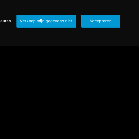
keuren
Verkoop mijn gegevens niet
Accepteren
urbished
veonderdelen en accessoires
l voor IE-serie, 1,20 m, 3,5 mm jack,
microfoon, gevlochten