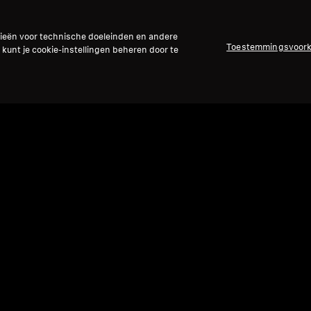
gieën voor technische doeleinden en andere
Toestemmingsvoor
 kunt je cookie-instellingen beheren door te
Refurbished
Ref
Bedrade hoofdtelefoon
Reser
HD 660S2
Kabe
met 