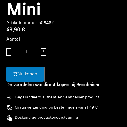
AMBEO soundbars en Subs
Mini
Ontdek AMBEO
Artikelnummer 509482
49,90 €
AMBEO-onderdelen en accessoires
Aantal
Aantal verlagen
Aantal verhogen
Ontdekken
Over ons
Nu kopen
Innovaties
De voordelen van direct kopen bij Sennheiser
Gegarandeerd authentiek Sennheiser-product
Sound Space
Gratis verzending bij bestellingen vanaf 49 €
Deskundige productondersteuning
Support