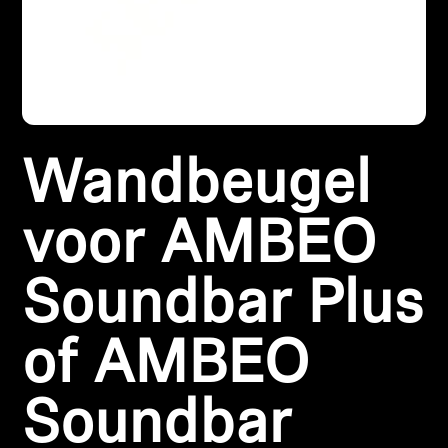
Koptelefoononderdelen en accessoires
Hearing
Wandbeugel
Gehoor per categorie
TV-koptelefoons voor gehoorondersteuning
voor AMBEO
Gehoorbronnen
Soundbar Plus
Originele gehooronderdelengehoor en accessoires
of AMBEO
Soundbar
Soundbars