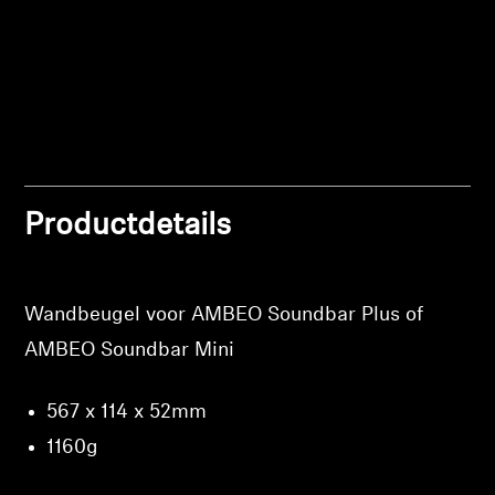
Inloggen vereist
Professioneel
Meld u aan bij uw account om producten aan uw
verlanglijst toe te voegen en uw eerder
opgeslagen artikelen te bekijken.
Login
Productdetails
Wandbeugel voor AMBEO Soundbar Plus of
AMBEO Soundbar Mini
567 x 114 x 52mm
1160g