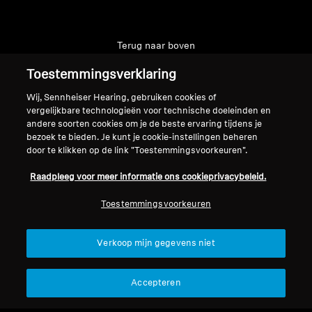
Terug naar boven
Toestemmingsverklaring
Support
Wij, Sennheiser Hearing, gebruiken cookies of
vergelijkbare technologieën voor technische doeleinden en
andere soorten cookies om je de beste ervaring tijdens je
Juridische kennisgeving
Ons bedrijf
bezoek te bieden. Je kunt je cookie-instellingen beheren
Over ons
door te klikken op de link "Toestemmingsvoorkeuren".
Herroep overeenkomst
Carrière bij Sonova
Raadpleeg voor meer informatie ons cookieprivacybeleid.
Perscontacten
Wereldwijd privacybeleid
Nieuwskamer
Algemene verkoopvoorwaarden
Toestemmingsvoorkeuren
Sennheiser Consumer
voor online verkoop aan
merkambassadeurs
consumenten
Verkoop mijn gegevens niet
Beleid voor gecoördineerde
openbaarmaking van
Accepteren
kwetsbaarheden