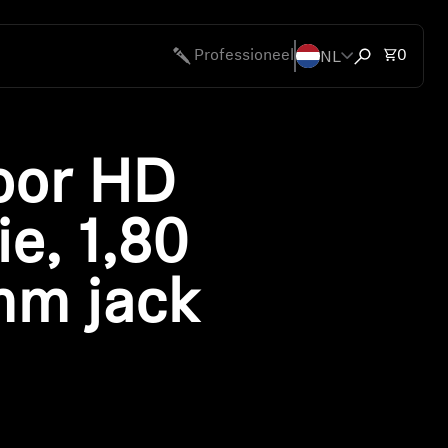
NL
Totaal
Professioneel
0
Zoekvenster
oor HD
e, 1,80
mm jack