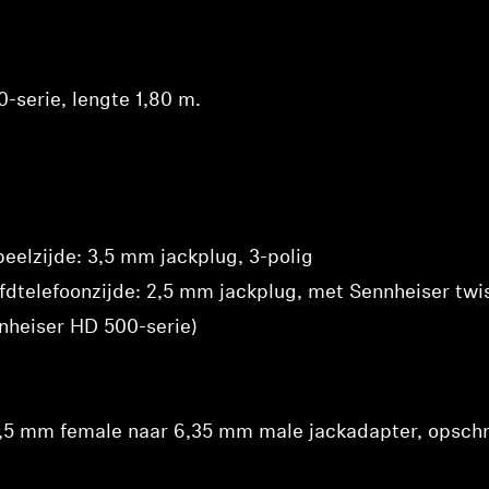
-serie, lengte 1,80 m.
Inloggen vereist
Meld u aan bij uw account om producten aan uw verlanglijst
peelzijde: 3,5 mm jackplug, 3-polig
toe te voegen en uw eerder opgeslagen artikelen te bekijken.
fdtelefoonzijde: 2,5 mm jackplug, met Sennheiser twis
Login
nheiser HD 500-serie)
 3,5 mm female naar 6,35 mm male jackadapter, opsch