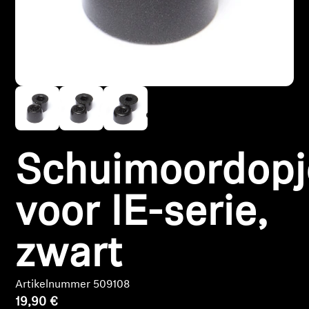
Koptelefoononderdelen en accessoires
Hearing
Gehoor per categorie
TV-koptelefoons voor gehoorondersteuning
Schuimoordopj
Gehoorbronnen
voor IE-serie,
Originele gehooronderdelengehoor en accessoires
zwart
Soundbars
Artikelnummer 509108
19,90 €