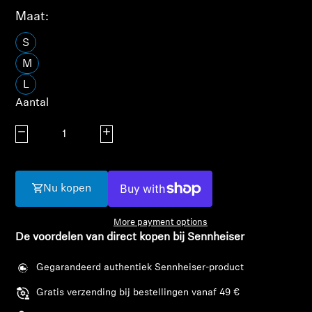
AMBEO soundbars en Subs
Maat:
Ontdek AMBEO
S
M
AMBEO-onderdelen en accessoires
L
Aantal
Aantal verlagen
Aantal verhogen
Ontdekken
Over ons
Nu kopen
Innovaties
More payment options
De voordelen van direct kopen bij Sennheiser
Sound Space
Gegarandeerd authentiek Sennheiser-product
Gratis verzending bij bestellingen vanaf 49 €
Support