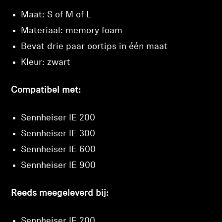
Maat: S of M of L
Materiaal: memory foam
Bevat drie paar oortips in één maat
Kleur: zwart
Inloggen vereist
Meld u aan bij uw account om producten aan uw
Compatibel met:
verlanglijst toe te voegen en uw eerder opgeslagen
artikelen te bekijken.
Sennheiser IE 200
Login
Sennheiser IE 300
Sennheiser IE 600
Sennheiser IE 900
Reeds meegeleverd bij:
Sennheiser IE 200