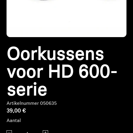
Koptelefoononderdelen en accessoires
Hearing
Oorkussens
Gehoor per categorie
TV-koptelefoons voor gehoorondersteuning
voor HD 600-
Gehoorbronnen
serie
Originele gehooronderdelengehoor en accessoires
Artikelnummer 050635
39,00 €
Soundbars
Aantal