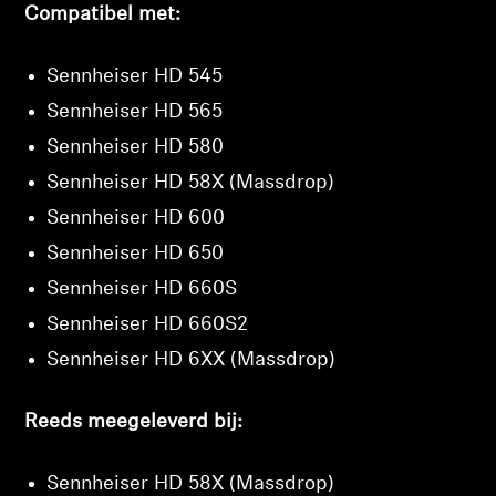
Compatibel met:
Sennheiser HD 545
Sennheiser HD 565
Sennheiser HD 580
Sennheiser HD 58X (Massdrop)
Sennheiser HD 600
Sennheiser HD 650
Inloggen vereist
Sennheiser HD 660S
Meld u aan bij uw account om producten aan uw verlan
Sennheiser HD 660S2
toe te voegen en uw eerder opgeslagen artikelen te
bekijken.
Sennheiser HD 6XX (Massdrop)
Login
Reeds meegeleverd bij:
Sennheiser HD 58X (Massdrop)