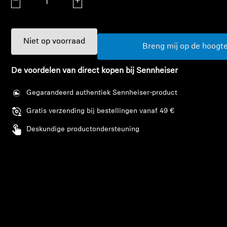
Aantal verlagen
Aantal verhogen
AMBEO soundbars en Subs
Ontdek AMBEO
Niet op voorraad
Breng mij op de hoogt
AMBEO-onderdelen en accessoires
De voordelen van direct kopen bij Sennheiser
Gegarandeerd authentiek Sennheiser-product
Ontdekken
Gratis verzending bij bestellingen vanaf 49 €
Over ons
Deskundige productondersteuning
Innovaties
Sound Space
Support