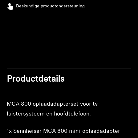
AMBEO soundbars en Subs
Deskundige productondersteuning
Ontdek AMBEO
AMBEO-onderdelen en accessoires
Ontdekken
Over ons
Productdetails
Innovaties
MCA 800 oplaadadapterset voor tv-
Sound Space
luistersysteem en hoofdtelefoon.
1x Sennheiser MCA 800 mini-oplaadadapter
Support