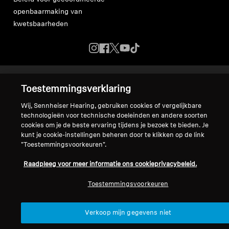
openbaarmaking van
kwetsbaarheden
Colofon
Cookie-instellingen
Toestemmingsverklaring
Verklaring inzake digitale toegankelijkheid
Wij, Sennheiser Hearing, gebruiken cookies of vergelijkbare
© 2026 Sonova Consumer Hearing GmbH
technologieën voor technische doeleinden en andere soorten
cookies om je de beste ervaring tijdens je bezoek te bieden. Je
kunt je cookie-instellingen beheren door te klikken op de link
We accepteren:
"Toestemmingsvoorkeuren".
Raadpleeg voor meer informatie ons cookieprivacybeleid.
Toestemmingsvoorkeuren
Verkoop mijn gegevens niet