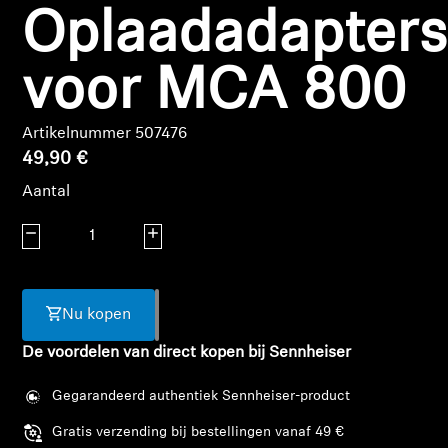
Oplaadadapters
Koptelefoononderdelen en accessoires
voor MCA 800
Hearing
Artikelnummer 507476
49,90 €
Gehoor per categorie
Aantal
TV-koptelefoons voor gehoorondersteuning
Aantal verlagen
Aantal verhogen
Gehoorbronnen
Nu kopen
Originele gehooronderdelengehoor en accessoires
De voordelen van direct kopen bij Sennheiser
Gegarandeerd authentiek Sennheiser-product
Soundbars
Gratis verzending bij bestellingen vanaf 49 €