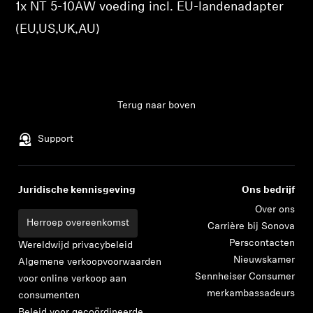
1x NT 5-10AW voeding incl. EU-landenadapter
Professioneel
(EU,US,UK,AU)
Inloggen vereist
Meld u aan bij uw account om producten aan uw
verlanglijst toe te voegen en uw eerder opgeslagen
artikelen te bekijken.
Terug naar boven
Login
Support
Juridische kennisgeving
Ons bedrijf
Over ons
Herroep overeenkomst
Carrière bij Sonova
Perscontacten
Wereldwijd privacybeleid
Nieuwskamer
Algemene verkoopvoorwaarden
Sennheiser Consumer
voor online verkoop aan
merkambassadeurs
consumenten
Beleid voor gecoördineerde