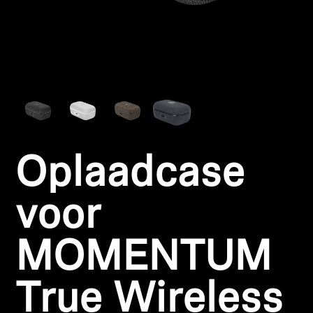
Koptelefoononderdelen en accessoires
Hearing
Gehoor per categorie
TV-koptelefoons voor gehoorondersteuning
Oplaadcase
Gehoorbronnen
voor
Originele gehooronderdelengehoor en accessoires
MOMENTUM
Soundbars
True Wireless