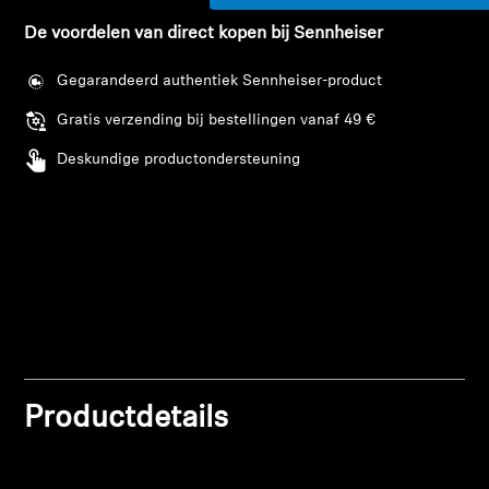
De voordelen van direct kopen bij Sennheiser
Professioneel
Gegarandeerd authentiek Sennheiser-product
Gratis verzending bij bestellingen vanaf 49 €
Deskundige productondersteuning
Inloggen vereist
Meld u aan bij uw account om producten aan uw verlan
Productdetails
toe te voegen en uw eerder opgeslagen artikelen te
bekijken.
Login