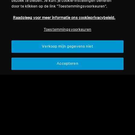
bezoek te bieden. Je kunt je cookie-instellingen beheren
Herroep overeenkomst
Carrière bij Sonova
door te klikken op de link "Toestemmingsvoorkeuren".
Perscontacten
Wereldwijd privacybeleid
Raadpleeg voor meer informatie ons cookieprivacybeleid.
Nieuwskamer
Algemene verkoopvoorwaarden
Sennheiser Consumer
voor online verkoop aan
Toestemmingsvoorkeuren
merkambassadeurs
consumenten
Beleid voor gecoördineerde
Verkoop mijn gegevens niet
openbaarmaking van
kwetsbaarheden
Accepteren
Colofon
Cookie-instellingen
Verklaring inzake digitale toegankelijkheid
© 2026 Sonova Consumer Hearing GmbH
We accepteren: