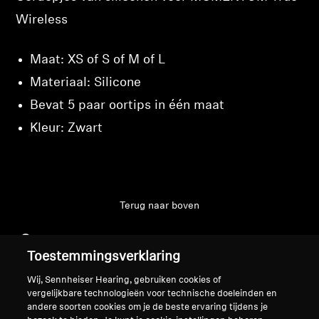
Wireless
Maat: XS of S of M of L
Materiaal: Silicone
Bevat 5 paar oortips in één maat
Kleur: Zwart
Terug naar boven
Support
Toestemmingsverklaring
Wij, Sennheiser Hearing, gebruiken cookies of
Juridische kennisgeving
Ons bedrijf
vergelijkbare technologieën voor technische doeleinden en
andere soorten cookies om je de beste ervaring tijdens je
Over ons