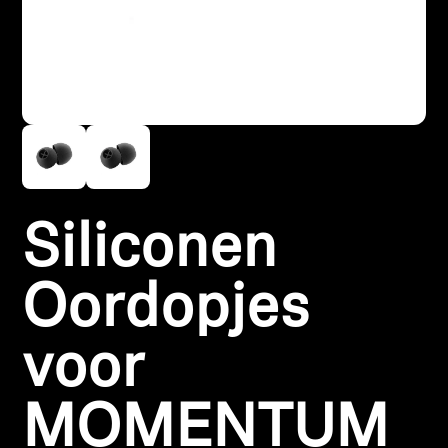
Koptelefoononderdelen en accessoires
Hearing
Gehoor per categorie
TV-koptelefoons voor gehoorondersteuning
Siliconen
Gehoorbronnen
Oordopjes
Originele gehooronderdelengehoor en accessoires
voor
Soundbars
MOMENTUM