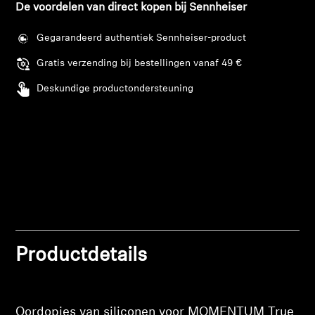
De voordelen van direct kopen bij Sennheiser
Professioneel
Gegarandeerd authentiek Sennheiser-product
Gratis verzending bij bestellingen vanaf 49 €
Deskundige productondersteuning
Inloggen vereist
Meld u aan bij uw account om producten aan uw
verlanglijst toe te voegen en uw eerder
opgeslagen artikelen te bekijken.
Login
Productdetails
Oordopjes van siliconen voor MOMENTUM True