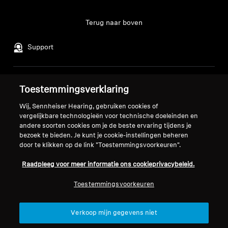
Terug naar boven
Support
Juridische kennisgeving
Ons bedrijf
Toestemmingsverklaring
Over ons
Wij, Sennheiser Hearing, gebruiken cookies of
Herroep overeenkomst
Carrière bij Sonova
vergelijkbare technologieën voor technische doeleinden en
Perscontacten
Wereldwijd privacybeleid
andere soorten cookies om je de beste ervaring tijdens je
Nieuwskamer
bezoek te bieden. Je kunt je cookie-instellingen beheren
Algemene verkoopvoorwaarden
door te klikken op de link "Toestemmingsvoorkeuren".
Sennheiser Consumer
voor online verkoop aan
merkambassadeurs
consumenten
Raadpleeg voor meer informatie ons cookieprivacybeleid.
Beleid voor gecoördineerde
Toestemmingsvoorkeuren
openbaarmaking van
kwetsbaarheden
Verkoop mijn gegevens niet