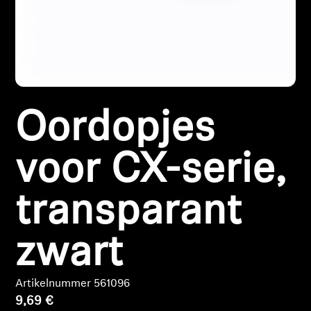
Koptelefoononderdelen en accessoires
Hearing
Oordopjes
Gehoor per categorie
TV-koptelefoons voor gehoorondersteuning
voor CX-serie,
Gehoorbronnen
transparant
Originele gehooronderdelengehoor en accessoires
zwart
Soundbars
Artikelnummer 561096
9,69 €