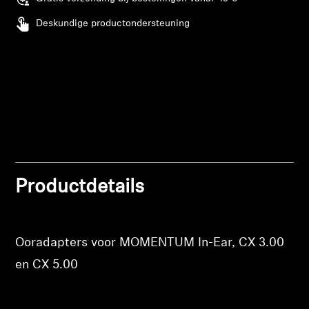
Deskundige productondersteuning
Professioneel
Inloggen vereist
Meld u aan bij uw account om producten aan uw
verlanglijst toe te voegen en uw eerder
opgeslagen artikelen te bekijken.
Login
Productdetails
Ooradapters voor MOMENTUM In-Ear, CX 3.00
en CX 5.00