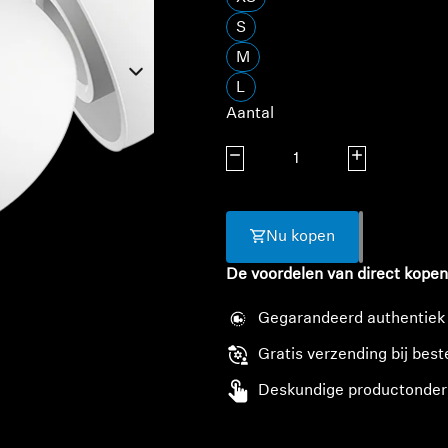
S
M
L
Aantal
Aantal verlagen
Aantal verhoge
Nu kopen
De voordelen van direct kopen
Gegarandeerd authentiek
Gratis verzending bij best
Deskundige productonder