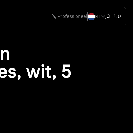
NL
Totaal
Professioneel
0
Zoekvenster
en
s, wit, 5