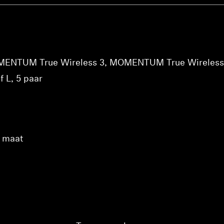
Meld u aan bij uw account om producten aan uw verlanglijst
toe te voegen en uw eerder opgeslagen artikelen te bekijken.
Login
 MOMENTUM True Wireless 3, MOMENTUM True Wireles
f L, 5 paar
n maat