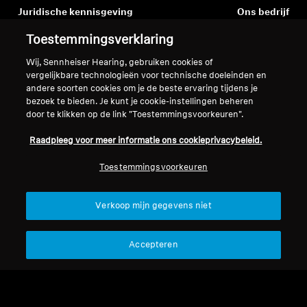
Juridische kennisgeving
Ons bedrijf
Over ons
Toestemmingsverklaring
Herroep overeenkomst
Carrière bij Sonova
Wij, Sennheiser Hearing, gebruiken cookies of
Perscontacten
Wereldwijd privacybeleid
vergelijkbare technologieën voor technische doeleinden en
Nieuwskamer
Algemene verkoopvoorwaarden
andere soorten cookies om je de beste ervaring tijdens je
Sennheiser Consumer
voor online verkoop aan
bezoek te bieden. Je kunt je cookie-instellingen beheren
merkambassadeurs
door te klikken op de link "Toestemmingsvoorkeuren".
consumenten
Beleid voor gecoördineerde
Raadpleeg voor meer informatie ons cookieprivacybeleid.
openbaarmaking van
kwetsbaarheden
Toestemmingsvoorkeuren
Verkoop mijn gegevens niet
Colofon
Cookie-instellingen
Accepteren
Verklaring inzake digitale toegankelijkheid
© 2026 Sonova Consumer Hearing GmbH