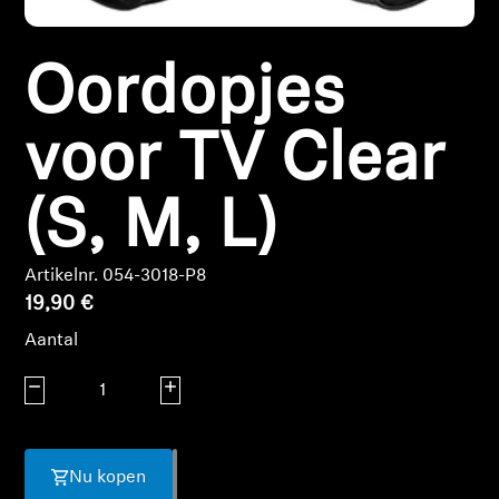
Koptelefoononderdelen en accessoires
Oordopjes
Hearing
voor TV Clear
Gehoor per categorie
(S, M, L)
TV-koptelefoons voor gehoorondersteuning
Artikelnr. 054-3018-P8
Gehoorbronnen
19,90 €
Aantal
Originele gehooronderdelengehoor en accessoires
Aantal verlagen
Aantal verhogen
Soundbars
Nu kopen