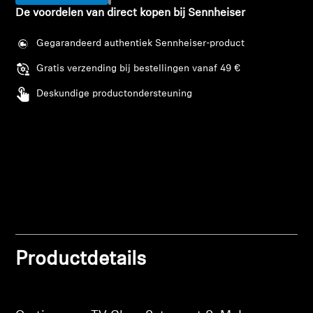
AMBEO soundbars en Subs
De voordelen van direct kopen bij Sennheiser
Ontdek AMBEO
Gegarandeerd authentiek Sennheiser-product
Gratis verzending bij bestellingen vanaf 49 €
AMBEO-onderdelen en accessoires
Deskundige productondersteuning
Ontdekken
Over ons
Innovaties
Sound Space
Productdetails
Support
Inloggen vereist