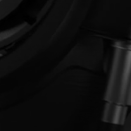
Inloggen vereist
Meld u aan bij uw account om producten aan uw verlanglijst
toe te voegen en uw eerder opgeslagen artikelen te bekijken.
Login