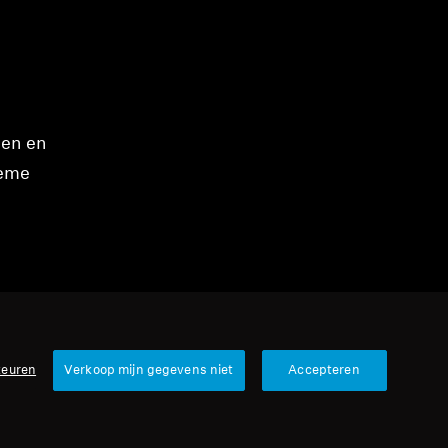
zen en
ieme
keuren
Verkoop mijn gegevens niet
Accepteren