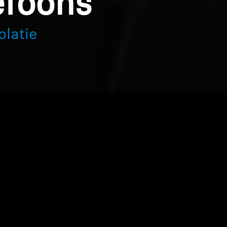
efoons
olatie