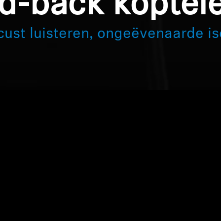
d-back koptel
ust luisteren, ongeëvenaarde is