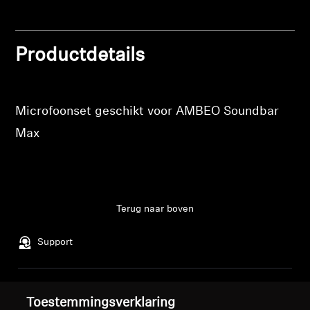
verlanglijst toe te voegen en uw eerder
Professioneel
opgeslagen artikelen te bekijken.
Productdetails
Login
Microfoonset geschikt voor AMBEO Soundbar
Max
Terug naar boven
Support
Juridische kennisgeving
Ons bedrijf
Toestemmingsverklaring