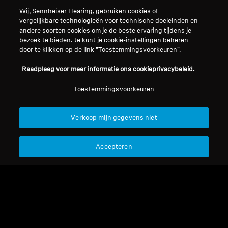
Over ons
Herroep overeenkomst
Wij, Sennheiser Hearing, gebruiken cookies of
Carrière bij Sonova
vergelijkbare technologieën voor technische doeleinden en
Perscontacten
Wereldwijd privacybeleid
andere soorten cookies om je de beste ervaring tijdens je
Nieuwskamer
Algemene verkoopvoorwaarden
bezoek te bieden. Je kunt je cookie-instellingen beheren
door te klikken op de link "Toestemmingsvoorkeuren".
Sennheiser Consumer
voor online verkoop aan
merkambassadeurs
consumenten
Raadpleeg voor meer informatie ons cookieprivacybeleid.
Beleid voor gecoördineerde
openbaarmaking van
Toestemmingsvoorkeuren
kwetsbaarheden
Verkoop mijn gegevens niet
Accepteren
Colofon
Cookie-instellingen
Verklaring inzake digitale toegankelijkheid
© 2026 Sonova Consumer Hearing GmbH
We accepteren: