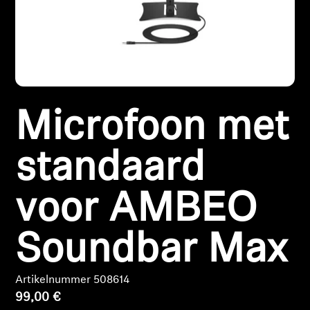
Koptelefoononderdelen en accessoires
Hearing
Microfoon met
Gehoor per categorie
TV-koptelefoons voor gehoorondersteuning
standaard
Gehoorbronnen
voor AMBEO
Originele gehooronderdelengehoor en accessoires
Soundbar Max
Artikelnummer 508614
Soundbars
99,00 €