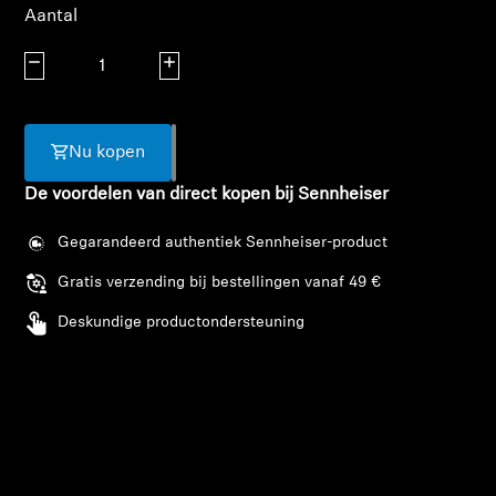
AMBEO soundbars en Subs
Aantal
Aantal verlagen
Aantal verhogen
Ontdek AMBEO
AMBEO-onderdelen en accessoires
Nu kopen
De voordelen van direct kopen bij Sennheiser
Ontdekken
Gegarandeerd authentiek Sennheiser-product
Over ons
Gratis verzending bij bestellingen vanaf 49 €
Deskundige productondersteuning
Innovaties
Sound Space
Inloggen vereist
Support
Meld u aan bij uw account om producten aan uw