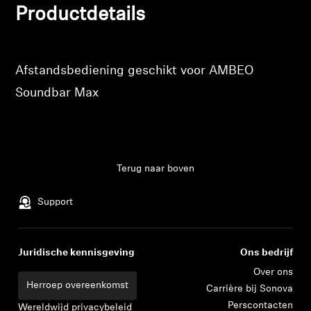
Productdetails
Professioneel
Afstandsbediening geschikt voor AMBEO
Soundbar Max
Inloggen vereist
Meld u aan bij uw account om producten aan uw
verlanglijst toe te voegen en uw eerder opgeslagen
artikelen te bekijken.
Terug naar boven
Login
Support
Juridische kennisgeving
Ons bedrijf
Over ons
Herroep overeenkomst
Carrière bij Sonova
Perscontacten
Wereldwijd privacybeleid