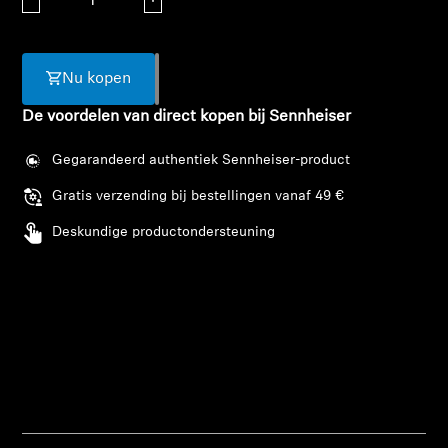
AMBEO soundbars en Subs
Ontdek AMBEO
Nu kopen
AMBEO-onderdelen en accessoires
De voordelen van direct kopen bij Sennheiser
Gegarandeerd authentiek Sennheiser-product
Ontdekken
Gratis verzending bij bestellingen vanaf 49 €
Deskundige productondersteuning
Over ons
Innovaties
Sound Space
Support