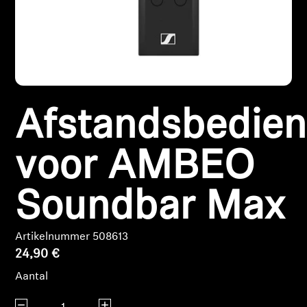
Koptelefoononderdelen en accessoires
Hearing
Afstandsbedien
Gehoor per categorie
TV-koptelefoons voor gehoorondersteuning
voor AMBEO
Gehoorbronnen
Soundbar Max
Originele gehooronderdelengehoor en accessoires
Artikelnummer 508613
24,90 €
Aantal
Soundbars
Aantal verlagen
Aantal verhogen