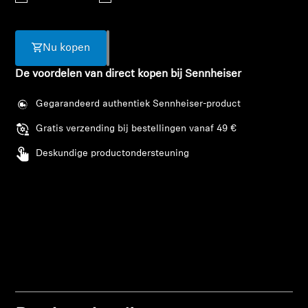
AMBEO soundbars en Subs
Ontdek AMBEO
Nu kopen
De voordelen van direct kopen bij Sennheiser
AMBEO-onderdelen en accessoires
Gegarandeerd authentiek Sennheiser-product
Gratis verzending bij bestellingen vanaf 49 €
Ontdekken
Deskundige productondersteuning
Over ons
Innovaties
Sound Space
Support