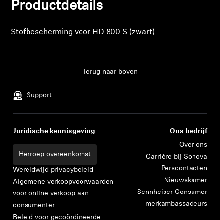
Inloggen vereist
Productdetails
Professioneel
Meld u aan bij uw account om producten aan uw
verlanglijst toe te voegen en uw eerder opgeslagen
Stofbescherming voor HD 800 S (zwart)
artikelen te bekijken.
Login
Terug naar boven
Support
Juridische kennisgeving
Ons bedrijf
Over ons
Herroep overeenkomst
Carrière bij Sonova
Perscontacten
Wereldwijd privacybeleid
Nieuwskamer
Algemene verkoopvoorwaarden
Sennheiser Consumer
voor online verkoop aan
merkambassadeurs
consumenten
Beleid voor gecoördineerde