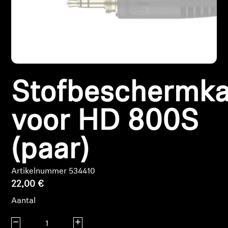
Koptelefoononderdelen en accessoires
Hearing
Stofbeschermk
Gehoor per categorie
TV-koptelefoons voor gehoorondersteuning
voor HD 800S
Gehoorbronnen
(paar)
Originele gehooronderdelengehoor en accessoires
Artikelnummer 534410
22,00 €
Aantal
Soundbars
Aantal verlagen
Aantal verhogen