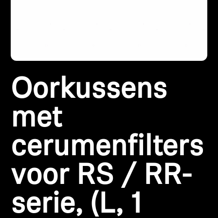
Koptelefoononderdelen en accessoires
Hearing
Oorkussens
Gehoor per categorie
TV-koptelefoons voor gehoorondersteuning
met
Gehoorbronnen
cerumenfilters
Originele gehooronderdelengehoor en accessoires
voor RS / RR-
serie, (L, 1
Soundbars