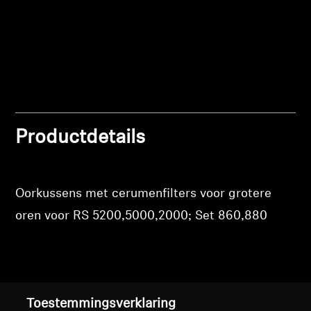
verlanglijst toe te voegen en uw eerder
Professioneel
opgeslagen artikelen te bekijken.
Login
Productdetails
Oorkussens met cerumenfilters voor grotere
oren voor RS 5200,5000,2000; Set 860,880
Terug naar boven
Toestemmingsverklaring