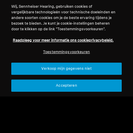
Support
Wij, Sennheiser Hearing, gebruiken cookies of
vergelijkbare technologieën voor technische doeleinden en
andere soorten cookies om je de beste ervaring tijdens je
bezoek te bieden. Je kunt je cookie-instellingen beheren
Juridische kennisgeving
Ons bedrijf
door te klikken op de link "Toestemmingsvoorkeuren".
Over ons
Raadpleeg voor meer informatie ons cookieprivacybeleid.
Herroep overeenkomst
Carrière bij Sonova
Perscontacten
Wereldwijd privacybeleid
Toestemmingsvoorkeuren
Nieuwskamer
Algemene verkoopvoorwaarden
Sennheiser Consumer
voor online verkoop aan
Verkoop mijn gegevens niet
merkambassadeurs
consumenten
Beleid voor gecoördineerde
Accepteren
openbaarmaking van
kwetsbaarheden
Colofon
Cookie-instellingen