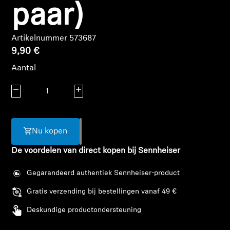
AMBEO soundbars en Subs
paar)
Ontdek AMBEO
Artikelnummer 573687
9,90 €
AMBEO-onderdelen en accessoires
Aantal
Aantal verlagen
Aantal verhogen
Ontdekken
Over ons
Nu kopen
De voordelen van direct kopen bij Sennheiser
Innovaties
Gegarandeerd authentiek Sennheiser-product
Sound Space
Gratis verzending bij bestellingen vanaf 49 €
Inloggen vereist
Deskundige productondersteuning
Support
Meld u aan bij uw account om producten aan uw