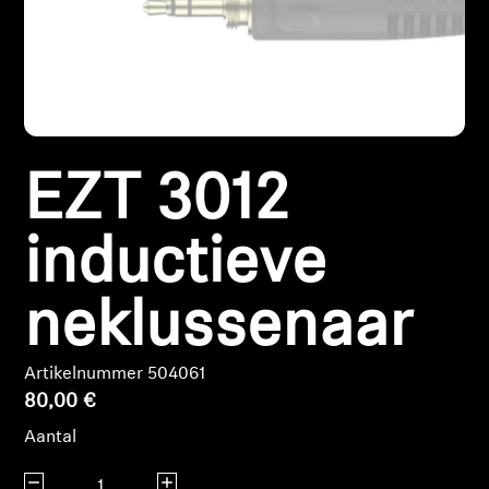
Koptelefoononderdelen en accessoires
Hearing
EZT 3012
Gehoor per categorie
TV-koptelefoons voor gehoorondersteuning
inductieve
Gehoorbronnen
neklussenaar
Originele gehooronderdelengehoor en accessoires
Artikelnummer 504061
80,00 €
Aantal
Soundbars
Aantal verlagen
Aantal verhogen