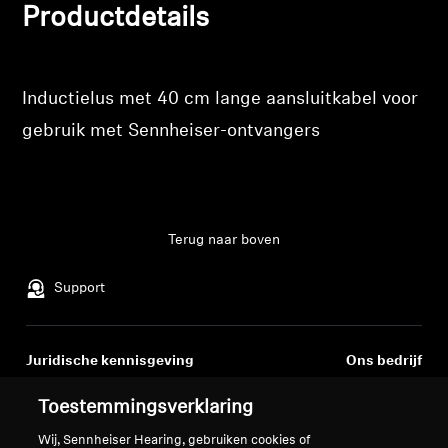
verlanglijst toe te voegen en uw eerder
Productdetails
opgeslagen artikelen te bekijken.
Professioneel
Login
Inductielus met 40 cm lange aansluitkabel voor
gebruik met Sennheiser-ontvangers
Terug naar boven
Support
Juridische kennisgeving
Ons bedrijf
Over ons
Toestemmingsverklaring
Herroep overeenkomst
Carrière bij Sonova
Perscontacten
Wereldwijd privacybeleid
Wij, Sennheiser Hearing, gebruiken cookies of