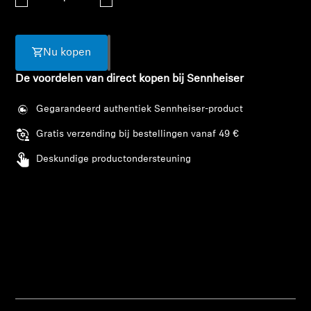
AMBEO soundbars en Subs
Ontdek AMBEO
Nu kopen
AMBEO-onderdelen en accessoires
De voordelen van direct kopen bij Sennheiser
Gegarandeerd authentiek Sennheiser-product
Gratis verzending bij bestellingen vanaf 49 €
Ontdekken
Deskundige productondersteuning
Over ons
Innovaties
Sound Space
Inloggen vereist
Meld u aan bij uw account om producten aan uw
Support