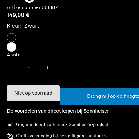
AMBEO soundbars en Subs
Artikelnummer 508812
149,00 €
Ontdek AMBEO
Kleur:
Zwart
AMBEO-onderdelen en accessoires
Aantal
Ontdekken
Aantal verlagen
Aantal verhogen
Over ons
Innovaties
Niet op voorraad
Breng mij op de hoogt
Sound Space
De voordelen van direct kopen bij Sennheiser
Gegarandeerd authentiek Sennheiser-product
Support
Gratis verzending bij bestellingen vanaf 49 €