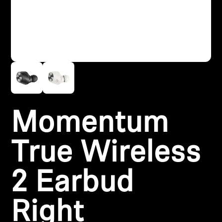
Koptelefoononderdelen en accessoires
Hearing
Gehoor per categorie
TV-koptelefoons voor gehoorondersteuning
Momentum
Gehoorbronnen
True Wireless
Originele gehooronderdelengehoor en accessoires
2 Earbud
Soundbars
Right