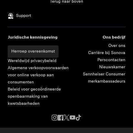
Terug naar boven
Support
Juridische kennisgeving
Ons bedrijf
Over ons
Herroep overeenkomst
Carrière bij Sonova
Perscontacten
Wereldwijd privacybeleid
Nieuwskamer
Algemene verkoopvoorwaarden
Sennheiser Consumer
voor online verkoop aan
merkambassadeurs
consumenten
Beleid voor gecoördineerde
openbaarmaking van
kwetsbaarheden