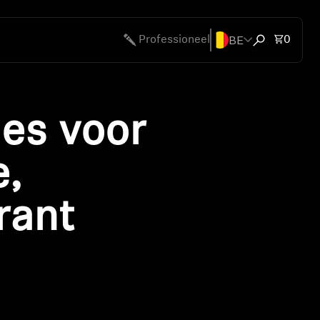
BE
Totaal
Professioneel
0
Zoekvenster
es voor
e,
rant