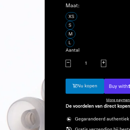
Maat:
XS
S
M
L
Aantal
Aantal verlagen
Aantal verhoge
Nu kopen
More payment
De voordelen van direct kopen
Gegarandeerd authentiek
Gratis verzending bij best