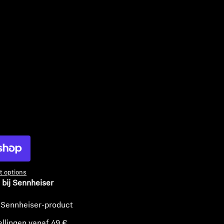
n
 options
 bij Sennheiser
 Sennheiser-product
ellingen vanaf 49 €