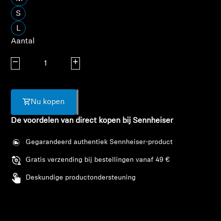
AMBEO soundbars en Subs
S
L
Ontdek AMBEO
Aantal
AMBEO-onderdelen en accessoires
Aantal verlagen
Aantal verhogen
Ontdekken
Nu kopen
De voordelen van direct kopen bij Sennheiser
Over ons
Gegarandeerd authentiek Sennheiser-product
Innovaties
Gratis verzending bij bestellingen vanaf 49 €
Sound Space
Deskundige productondersteuning
Support
Inloggen vereist