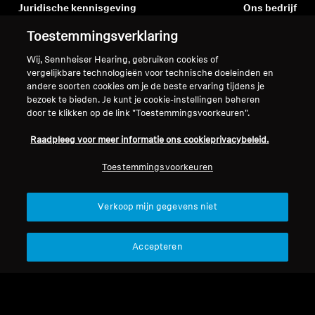
Juridische kennisgeving
Ons bedrijf
Over ons
Toestemmingsverklaring
Herroep overeenkomst
Carrière bij Sonova
Wij, Sennheiser Hearing, gebruiken cookies of
Perscontacten
Wereldwijd privacybeleid
vergelijkbare technologieën voor technische doeleinden en
Nieuwskamer
Algemene verkoopvoorwaarden
andere soorten cookies om je de beste ervaring tijdens je
Sennheiser Consumer
voor online verkoop aan
bezoek te bieden. Je kunt je cookie-instellingen beheren
merkambassadeurs
door te klikken op de link "Toestemmingsvoorkeuren".
consumenten
Beleid voor gecoördineerde
Raadpleeg voor meer informatie ons cookieprivacybeleid.
openbaarmaking van
kwetsbaarheden
Toestemmingsvoorkeuren
Verkoop mijn gegevens niet
Colofon
Cookie-instellingen
Accepteren
Verklaring inzake digitale toegankelijkheid
© 2026 Sonova Consumer Hearing GmbH