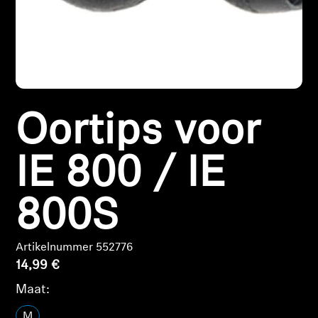
Koptelefoononderdelen en accessoires
Hearing
Oortips voor
Gehoor per categorie
TV-koptelefoons voor gehoorondersteuning
IE 800 / IE
Gehoorbronnen
800S
Originele gehooronderdelengehoor en accessoires
Artikelnummer 552776
14,99 €
Soundbars
Maat:
M