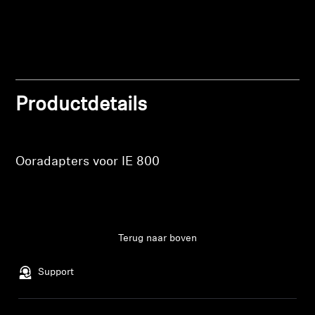
Meld u aan bij uw account om producten aan uw
Professioneel
verlanglijst toe te voegen en uw eerder
opgeslagen artikelen te bekijken.
Login
Productdetails
Ooradapters voor IE 800
Terug naar boven
Support