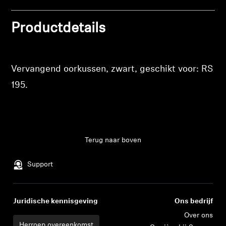
Professioneel
Productdetails
Vervangend oorkussen, zwart, geschikt voor: RS
195.
Terug naar boven
Support
Juridische kennisgeving
Ons bedrijf
Inloggen vereist
Over ons
Meld u aan bij uw account om producten aan uw 
Herroep overeenkomst