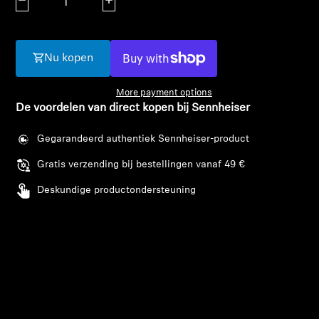
Aantal verlagen
Aantal verhogen
AMBEO soundbars en Subs
Ontdek AMBEO
Nu kopen
AMBEO-onderdelen en accessoires
More payment options
De voordelen van direct kopen bij Sennheiser
Ontdekken
Gegarandeerd authentiek Sennheiser-product
Gratis verzending bij bestellingen vanaf 49 €
Over ons
Deskundige productondersteuning
Innovaties
Sound Space
Support