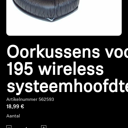
Koptelefoononderdelen en accessoires
Hearing
Oorkussens vo
Gehoor per categorie
TV-koptelefoons voor gehoorondersteuning
195 wireless
Gehoorbronnen
systeemhoofdt
Originele gehooronderdelengehoor en accessoires
Artikelnummer 562593
18,99 €
Soundbars
Aantal