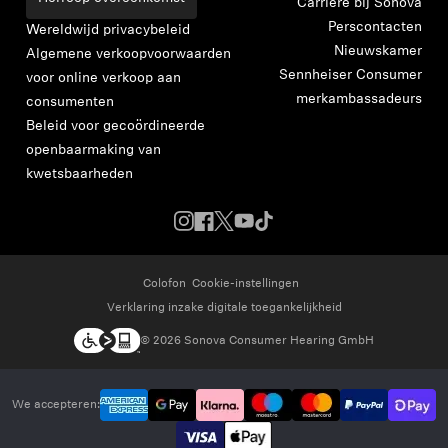
Carrière bij Sonova
toe te voegen en uw eerder opgeslagen artikelen
Perscontacten
Wereldwijd privacybeleid
Nieuwskamer
Algemene verkoopvoorwaarden
Login
Sennheiser Consumer
voor online verkoop aan
merkambassadeurs
consumenten
Beleid voor gecoördineerde
openbaarmaking van
kwetsbaarheden
Colofon
Cookie-instellingen
Verklaring inzake digitale toegankelijkheid
© 2026 Sonova Consumer Hearing GmbH
We accepteren: