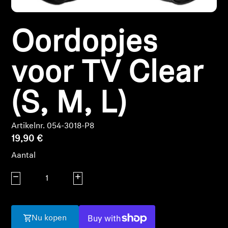
Koptelefoononderdelen en accessoires
Oordopjes
Hearing
voor TV Clear
Gehoor per categorie
(S, M, L)
TV-koptelefoons voor gehoorondersteuning
Artikelnr. 054-3018-P8
Gehoorbronnen
19,90 €
Aantal
Originele gehooronderdelengehoor en accessoires
Aantal verlagen
Aantal verhogen
Soundbars
Nu kopen