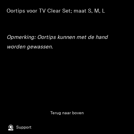
Inloggen vereist
Oortips voor TV Clear Set; maat S, M, L
Professioneel
Meld u aan bij uw account om producten aan uw
verlanglijst toe te voegen en uw eerder
opgeslagen artikelen te bekijken.
Opmerking: Oortips kunnen met de hand
Login
worden gewassen.
Terug naar boven
Support