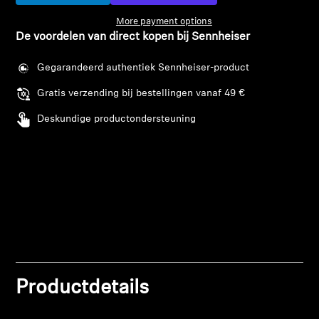
AMBEO soundbars en Subs
More payment options
De voordelen van direct kopen bij Sennheiser
Ontdek AMBEO
Gegarandeerd authentiek Sennheiser-product
AMBEO-onderdelen en accessoires
Gratis verzending bij bestellingen vanaf 49 €
Deskundige productondersteuning
Ontdekken
Over ons
Innovaties
Sound Space
Productdetails
Support