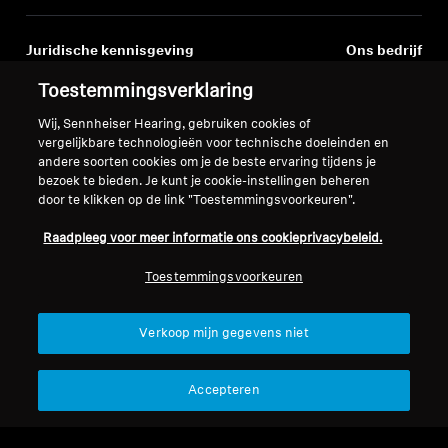
Juridische kennisgeving
Ons bedrijf
Over ons
Toestemmingsverklaring
Herroep overeenkomst
Carrière bij Sonova
Wij, Sennheiser Hearing, gebruiken cookies of
Perscontacten
Wereldwijd privacybeleid
vergelijkbare technologieën voor technische doeleinden en
Nieuwskamer
Algemene verkoopvoorwaarden
andere soorten cookies om je de beste ervaring tijdens je
Sennheiser Consumer
voor online verkoop aan
bezoek te bieden. Je kunt je cookie-instellingen beheren
merkambassadeurs
door te klikken op de link "Toestemmingsvoorkeuren".
consumenten
Beleid voor gecoördineerde
Raadpleeg voor meer informatie ons cookieprivacybeleid.
openbaarmaking van
kwetsbaarheden
Toestemmingsvoorkeuren
Verkoop mijn gegevens niet
Colofon
Cookie-instellingen
Accepteren
Verklaring inzake digitale toegankelijkheid
© 2026 Sonova Consumer Hearing GmbH