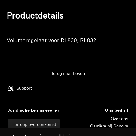
Meld u aan bij uw account om producten aan uw
verlanglijst toe te voegen en uw eerder
Professioneel
Productdetails
opgeslagen artikelen te bekijken.
Login
Volumeregelaar voor RI 830, RI 832
Terug naar boven
Support
Juridische kennisgeving
Ons bedrijf
Over ons
Herroep overeenkomst
Carrière bij Sonova
Perscontacten
Wereldwijd privacybeleid