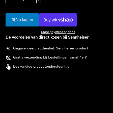
AMBEO soundbars en Subs
Ontdek AMBEO
Nu kopen
AMBEO-onderdelen en accessoires
More payment options
De voordelen van direct kopen bij Sennheiser
Gegarandeerd authentiek Sennheiser-product
Ontdekken
Gratis verzending bij bestellingen vanaf 49 €
Over ons
Deskundige productondersteuning
Innovaties
Sound Space
Inloggen vereist
Support