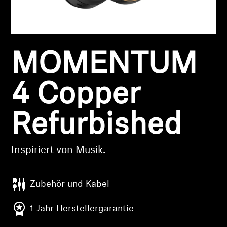
Kopfhörer-Ersatzteile & Zubehör
MOMENTUM
Hearing
Hearing
4 Copper
TV-Kopfhörer
Refurbished
Ressourcen zum Thema Hören
Inspiriert von Musik.
Original-Hörteile & Zubehör
Zubehör und Kabel
Soundbars
1 Jahr Herstellergarantie