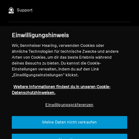
Support
Impressum
Unser Unternehmen
Einwilligungshinweis
Über uns
Wir, Sennheiser Hearing, verwenden Cookies oder
Vertrag widerrufen
Karriere bei Sonova
ähnliche Technologien für technische Zwecke und andere
Pressekontakte
Globale Datenschutzrichtlinie
Arten von Cookies, um dir das beste Erlebnis während
deines Besuchs zu bieten. Du kannst die Cookie-
Newsroom
Allgemeine
Einstellungen verwalten, indem du auf den Link
Sennheiser Consumer
Geschäftsbedingungen für
„Einwilligungseinstellungen" klickst.
Markenbotschafter
Online-Verkäufe an Verbraucher
Koordinierte Richtlinie zur
Weitere Informationen findest du in unseren Cookie-
Datenschutzhinweisen.
Offenlegung von Schwachstellen
Einwilligungspräferenzen
Meine Daten nicht verkaufen
Impressum
Cookie-Einstellungen
Erklärung zur digitalen Barrierefreiheit