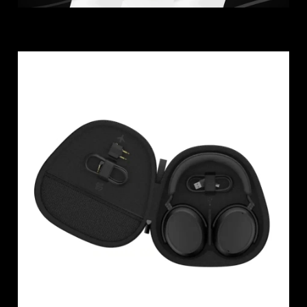
Anmeldung erforderlich
Melden Sie sich bei Ihrem Konto an, um
Produkte zu Ihrer Wunschliste hinzuzufügen und
Ihre zuvor gespeicherten Artikel anzuzeigen.
Login