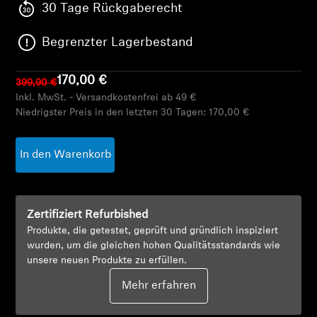
AMBEO Soundbars und Subs
30 Tage Rückgaberecht
Begrenzter Lagerbestand
AMBEO entdecken
AMBEO Ersatzteile & Zubehör
170,00 €
399,90 €
Inkl. MwSt. - Versandkostenfrei ab 49 €
Niedrigster Preis in den letzten 30 Tagen:
170,00 €
Entdecken
In den Warenkorb
Über uns
Innovationen
Zertifiziert Refurbished
Produkte, die getestet, geprüft und gründlich inspiziert
wurden, um die gleichen hohen Qualitätsstandards wie
Soundspace
unsere neuen Produkte zu erfüllen.
Mehr erfahren
Support