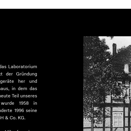
ündung des Unternehmens durch Prof. Dr.
 das Laboratorium
kt der Gründung
sgeräte her und
haus, in dem das
eute Teil unseres
 wurde 1958 in
derte 1996 seine
bH & Co. KG.