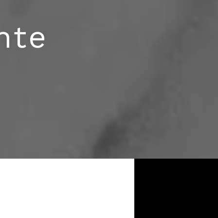
hte
ben, das wir heute als