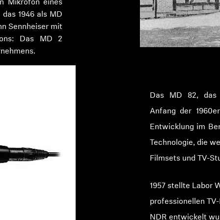
n Mikrofon eines
, das 1946 als MD
nn Sennheiser mit
ofons: Das MD 2
ernehmens.
Das MD 82, das e
Anfang der 1960er
Anmeldung erforderlich
Entwicklung im Ber
Melden Sie sich bei Ihrem Konto an, um Produkte zu Ihrer
Technologie, die w
Wunschliste hinzuzufügen und Ihre zuvor gespeicherten
Filmsets und TV-Stu
Artikel anzuzeigen.
Login
1957 stellte Labor 
professionellen TV
NDR entwickelt wu