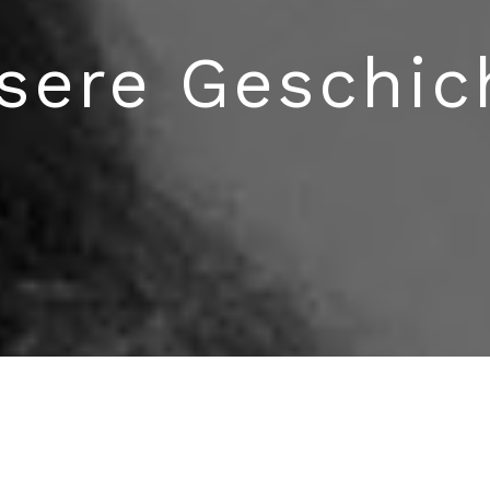
sere Geschic
nnheiser das Unternehmen 1945 gründete, startete er ein Vorha