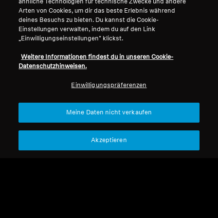
ähnliche Technologien für technische Zwecke und andere
Impressum
Unser Unternehmen
Arten von Cookies, um dir das beste Erlebnis während
Professionell
Über uns
deines Besuchs zu bieten. Du kannst die Cookie-
Vertrag widerrufen
Karriere bei Sonova
Einstellungen verwalten, indem du auf den Link
„Einwilligungseinstellungen" klickst.
Pressekontakte
Globale Datenschutzrichtlinie
Newsroom
Allgemeine
Weitere Informationen findest du in unseren Cookie-
Sennheiser Consumer
Geschäftsbedingungen für
Datenschutzhinweisen.
Markenbotschafter
Online-Verkäufe an Verbraucher
Einwilligungspräferenzen
Koordinierte Richtlinie zur
Offenlegung von Schwachstellen
Meine Daten nicht verkaufen
Akzeptieren
Impressum
Cookie-Einstellungen
Erklärung zur digitalen Barrierefreiheit
© 2026 Sonova Consumer Hearing GmbH
Wir akzeptieren: