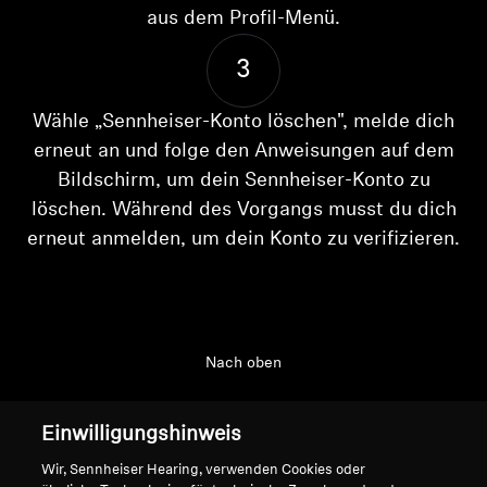
AMBEO Soundbars und Subs
aus dem Profil-Menü.
AMBEO entdecken
3
Wähle „Sennheiser-Konto löschen", melde dich
AMBEO Ersatzteile & Zubehör
erneut an und folge den Anweisungen auf dem
Bildschirm, um dein Sennheiser-Konto zu
Anmeldung erforderlich
löschen. Während des Vorgangs musst du dich
Entdecken
Melden Sie sich bei Ihrem Konto an, um
erneut anmelden, um dein Konto zu verifizieren.
Produkte zu Ihrer Wunschliste hinzuzufügen und
Über uns
Ihre zuvor gespeicherten Artikel anzuzeigen.
Innovationen
Login
Nach oben
Soundspace
Support
Einwilligungshinweis
Support
Wir, Sennheiser Hearing, verwenden Cookies oder