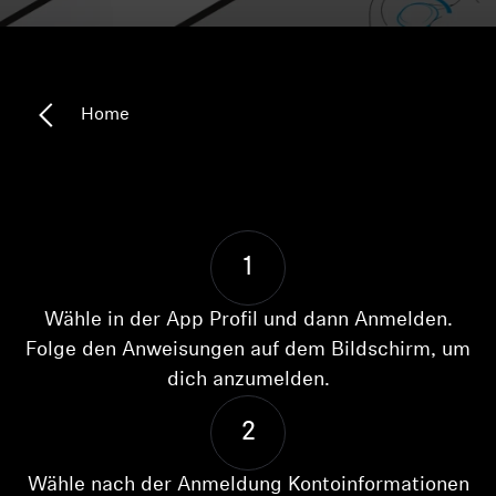
Kopfhörer-Ersatzteile & Zubehör
Home
Hearing
Hearing
TV-Kopfhörer
1
Ressourcen zum Thema Hören
Wähle in der App Profil und dann Anmelden.
Folge den Anweisungen auf dem Bildschirm, um
Original-Hörteile & Zubehör
dich anzumelden.
2
Soundbars
Wähle nach der Anmeldung Kontoinformationen