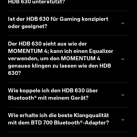
HDB 630 unterstützt?
AMBEO Soundbars und Subs
AMBEO entdecken
Ist der HDB 630 für Gaming konzipiert
oder geeignet?
AMBEO Ersatzteile & Zubehör
Der HDB 630 sieht aus wie der
MOMENTUM 4; kann ich einen Equalizer
verwenden, um den MOMENTUM 4
Entdecken
genauso klingen zu lassen wie den HDB
630?
Über uns
Wie koppele ich den HDB 630 über
Innovationen
Bluetooth® mit meinem Gerät?
Soundspace
Wie erhalte ich die beste Klangqualität
mit dem BTD 700 Bluetooth®-Adapter?
Support