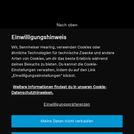
Nach oben
Einwilligungshinweis
Support
Wir, Sennheiser Hearing, verwenden Cookies oder
ähnliche Technologien für technische Zwecke und andere
Arten von Cookies, um dir das beste Erlebnis während
Impressum
Unser Unternehmen
deines Besuchs zu bieten. Du kannst die Cookie-
Über uns
Einstellungen verwalten, indem du auf den Link
Vertrag widerrufen
„Einwilligungseinstellungen" klickst.
Karriere bei Sonova
Pressekontakte
Globale Datenschutzrichtlinie
Weitere Informationen findest du in unseren Cookie-
Newsroom
Allgemeine
Datenschutzhinweisen.
Sennheiser Consumer
Geschäftsbedingungen für
Einwilligungspräferenzen
Markenbotschafter
Online-Verkäufe an Verbraucher
Koordinierte Richtlinie zur
Offenlegung von Schwachstellen
Meine Daten nicht verkaufen