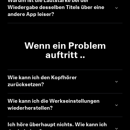
Warum ist die Lautstärke bei der
Wiedergabe desselben Titels über eine
Anmeldung erforderlich
andere App leiser?
Melden Sie sich bei Ihrem Konto an, um
Produkte zu Ihrer Wunschliste hinzuzufügen und
Ihre zuvor gespeicherten Artikel anzuzeigen.
Wenn ein Problem
Login
auftritt ..
Wie kann ich den Kopfhörer
zurücksetzen?
Wie kann ich die Werkseinstellungen
wiederherstellen?
Ich höre überhaupt nichts. Wie kann ich