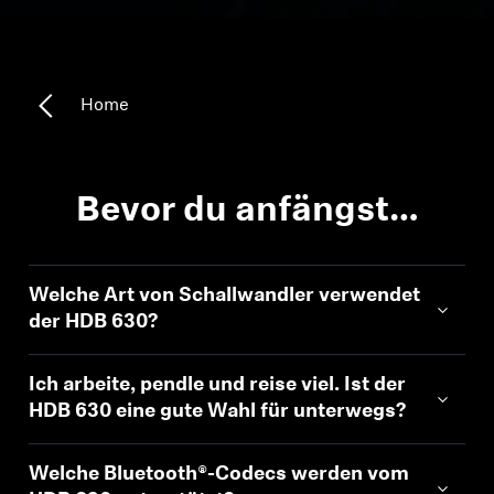
Kopfhörer-Ersatzteile & Zubehör
Home
Hearing
Hearing
Bevor du anfängst…
TV-Kopfhörer
Welche Art von Schallwandler verwendet
Ressourcen zum Thema Hören
der HDB 630?
Original-Hörteile & Zubehör
Ich arbeite, pendle und reise viel. Ist der
HDB 630 eine gute Wahl für unterwegs?
Soundbars
Welche Bluetooth®-Codecs werden vom