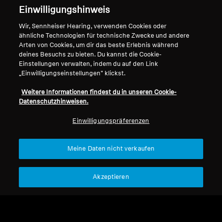
Einwilligungshinweis
Support
Wir, Sennheiser Hearing, verwenden Cookies oder
ähnliche Technologien für technische Zwecke und andere
Arten von Cookies, um dir das beste Erlebnis während
Impressum
Unser Unternehmen
deines Besuchs zu bieten. Du kannst die Cookie-
Einstellungen verwalten, indem du auf den Link
Über uns
„Einwilligungseinstellungen" klickst.
Vertrag widerrufen
Karriere bei Sonova
Press Contacts
Globale Datenschutzrichtlinie
Weitere Informationen findest du in unseren Cookie-
Newsroom
Datenschutzhinweisen.
Allgemeine
Sennheiser Consumer
Geschäftsbedingungen für
Einwilligungspräferenzen
Markenbotschafter
Online-Verkäufe an Verbraucher
Koordinierte Richtlinie zur
Meine Daten nicht verkaufen
Offenlegung von Schwachstellen
Akzeptieren
Impressum
Cookie-Einstellungen
Erklärung zur digitalen Barrierefreiheit