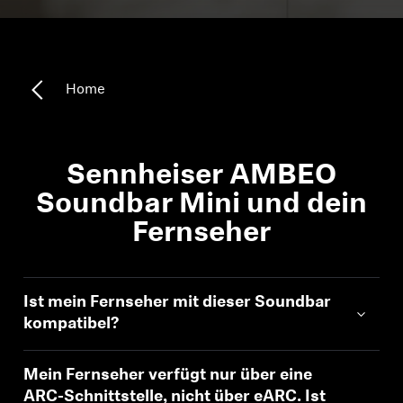
Kopfhörer-Ersatzteile & Zubehör
Home
Hearing
Hearing
Sennheiser AMBEO
TV-Kopfhörer
Soundbar Mini und dein
Fernseher
Ressourcen zum Thema Hören
Original-Hörteile & Zubehör
Ist mein Fernseher mit dieser Soundbar
kompatibel?
Soundbars
Mein Fernseher verfügt nur über eine
ARC-Schnittstelle, nicht über eARC. Ist