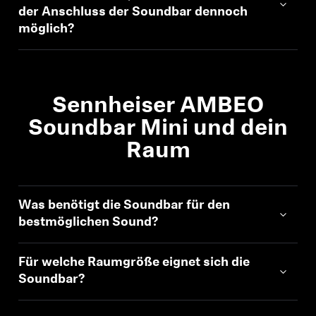
AMBEO Soundbars und Subs
der Anschluss der Soundbar dennoch
möglich?
AMBEO entdecken
AMBEO Ersatzteile & Zubehör
Sennheiser AMBEO
Soundbar Mini und dein
Entdecken
Raum
Über uns
Was benötigt die Soundbar für den
Innovationen
bestmöglichen Sound?
Soundspace
Für welche Raumgröße eignet sich die
Soundbar?
Support