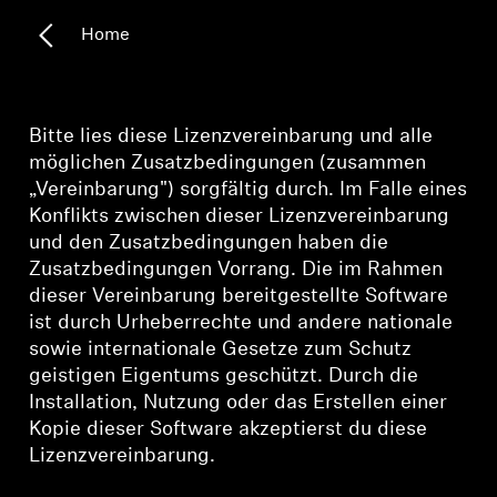
Home
Kopfhörer-Ersatzteile & Zubehör
Hearing
Bitte lies diese Lizenzvereinbarung und alle
möglichen Zusatzbedingungen (zusammen
Hearing
„Vereinbarung") sorgfältig durch. Im Falle eines
Konflikts zwischen dieser Lizenzvereinbarung
und den Zusatzbedingungen haben die
TV-Kopfhörer
Zusatzbedingungen Vorrang. Die im Rahmen
dieser Vereinbarung bereitgestellte Software
Ressourcen zum Thema Hören
ist durch Urheberrechte und andere nationale
sowie internationale Gesetze zum Schutz
Original-Hörteile & Zubehör
geistigen Eigentums geschützt. Durch die
Installation, Nutzung oder das Erstellen einer
Kopie dieser Software akzeptierst du diese
Soundbars
Lizenzvereinbarung.