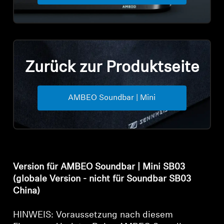
Professionell
Zurück zur Produktseite
AMBEO Soundbar | Mini
Anmeldung erforderlich
Melden Sie sich bei Ihrem Konto an, um
Produkte zu Ihrer Wunschliste hinzuzufügen und
Ihre zuvor gespeicherten Artikel anzuzeigen.
Version für AMBEO Soundbar | Mini SB03
Login
(globale Version - nicht für Soundbar SB03
China)
HINWEIS: Voraussetzung nach diesem