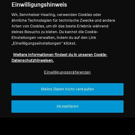
Impressum
Unser Unternehmen
Einwilligungshinweis
Über uns
Wir, Sennheiser Hearing, verwenden Cookies oder
Vertrag widerrufen
Karriere bei Sonova
ähnliche Technologien für technische Zwecke und andere
Pressekontakte
Globale Datenschutzrichtlinie
Arten von Cookies, um dir das beste Erlebnis während
deines Besuchs zu bieten. Du kannst die Cookie-
Newsroom
Allgemeine
Einstellungen verwalten, indem du auf den Link
Sennheiser Consumer
Geschäftsbedingungen für
„Einwilligungseinstellungen" klickst.
Markenbotschafter
Online-Verkäufe an Verbraucher
Koordinierte Richtlinie zur
Weitere Informationen findest du in unseren Cookie-
Datenschutzhinweisen.
Offenlegung von Schwachstellen
Einwilligungspräferenzen
Meine Daten nicht verkaufen
Impressum
Cookie-Einstellungen
Erklärung zur digitalen Barrierefreiheit
Akzeptieren
© 2026 Sonova Consumer Hearing GmbH
Wir akzeptieren: