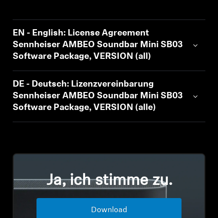
AMBEO Soundbars und Subs
AMBEO entdecken
EN - English: License Agreement
Sennheiser AMBEO Soundbar Mini SB03
AMBEO Ersatzteile & Zubehör
Software Package, VERSION (all)
DE - Deutsch: Lizenzvereinbarung
Entdecken
Sennheiser AMBEO Soundbar Mini SB03
Software Package, VERSION (alle)
Über uns
Innovationen
Soundspace
Ja, ich stimme zu.
Support
Download