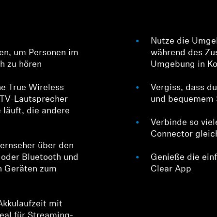
Nutze die Umge
en, um Personen im
während des Zu
ch zu hören
Umgebung in Kon
e True Wireless
Vergiss, dass du
 TV-Lautsprecher
und bequemem 
 läuft, die andere
Verbinde so vie
Connector gleic
Fernseher über den
 oder Bluetooth und
Genieße die ein
en Geräten zum
Clear App
Akkulaufzeit mit
eal für Streaming-